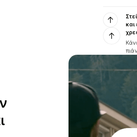
Στε
και
χρε
Κάν
πιάν
ν
ι