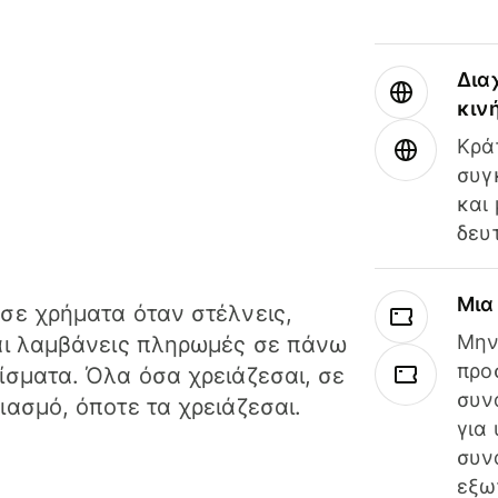
Δια
κιν
Κρά
συγ
και
δευ
Μια
σε χρήματα όταν στέλνεις,
Μην
αι λαμβάνεις πληρωμές σε πάνω
προ
ίσματα. Όλα όσα χρειάζεσαι, σε
συν
ιασμό, όποτε τα χρειάζεσαι.
για
συν
εξω