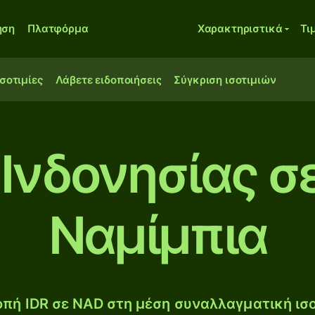
ηση
Πλατφόρμα
Χαρακτηριστικά
Τι
ισοτιμίες
Λάβετε ειδοποιήσεις
Σύγκριση ισοτιμιών
 Ινδονησίας σ
Ναμίμπια
πή IDR σε NAD στη μέση συναλλαγματική ισο