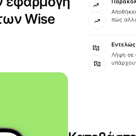
ν εφαρμογή
Παρακολ
Αποθήκευ
των Wise
πώς αλλά
Εντελώς 
Λήψη σε 
υπάρχουν