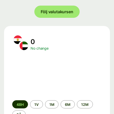
Följ valutakursen
0
No change
Time
48H
1V
1M
6M
12M
period