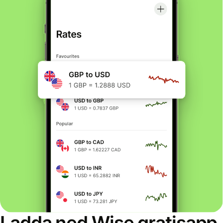
Ladda ned Wise gratisapp