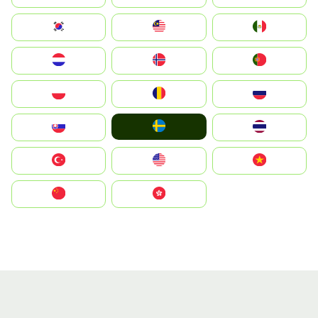
South Korea
Malay
Mexico
Nederland
Norge
Portugal
Polska
România
Россия
Ruoŧŧa
Slovensko
ไทย
Türkiye
United States
Vietnam
中国
中國香港特別行政區