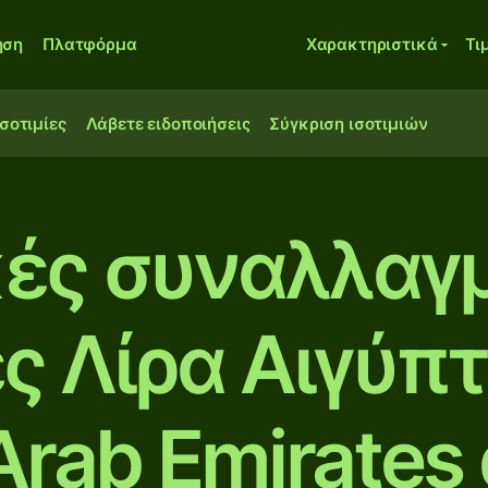
ηση
Πλατφόρμα
Χαρακτηριστικά
Τι
ισοτιμίες
Λάβετε ειδοποιήσεις
Σύγκριση ισοτιμιών
κές συναλλαγ
ες Λίρα Αιγύπτ
Arab Emirates