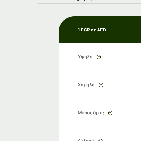
1 EGP σε AED
Υψηλή
Χαμηλή
Μέσος όρος
Αλλαγή