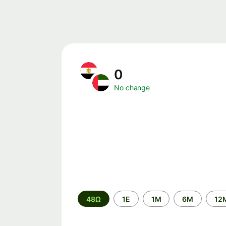
0
No change
Time
48Ω
1Ε
1M
6M
12
period