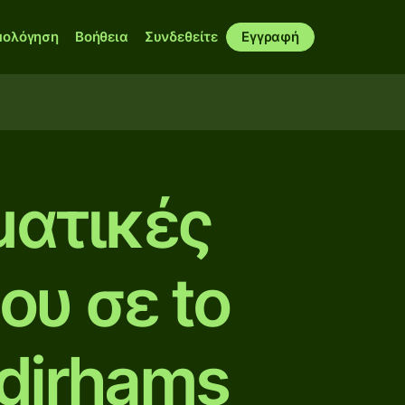
μολόγηση
Βοήθεια
Συνδεθείτε
Εγγραφή
ματικές
ου σε to
 dirhams