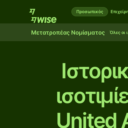
Προσωπικός
Επιχείρ
Μετατροπέας Νομίσματος
Όλες οι 
Ιστορι
ισοτιμί
United 