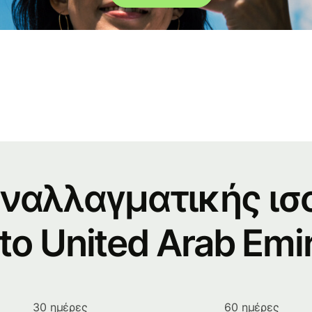
υναλλαγματικής ισο
to United Arab Emi
30 ημέρες
60 ημέρες