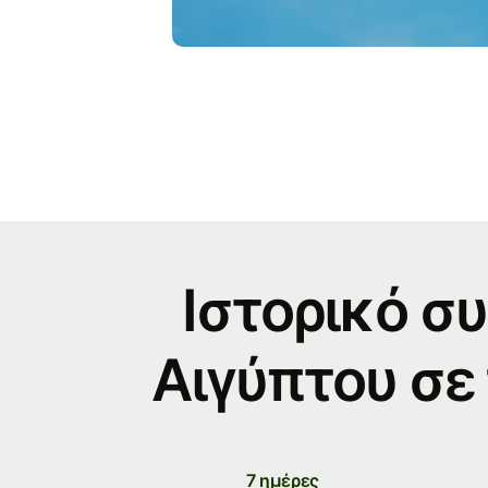
Ιστορικό σ
Αιγύπτου σε 
7 ημέρες