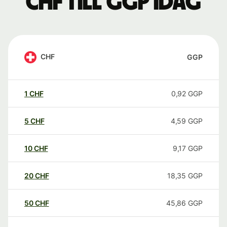
CHF till GGP idag
CHF
GGP
1
CHF
0,92
GGP
5
CHF
4,59
GGP
10
CHF
9,17
GGP
20
CHF
18,35
GGP
50
CHF
45,86
GGP