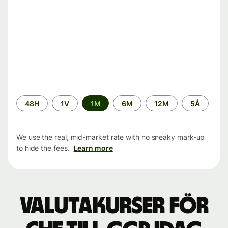
Time
48H
1V
1M
6M
12M
5Å
period
We use the real, mid-market rate with no sneaky mark-up
to hide the fees.
Learn more
Valutakurser för