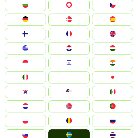
България
Switzerland
Czechia
Deutschland
Denmark
España
Suomi
France
United Kingdom
Greece
Hrvatska
Magyarország
Indonesia
Israel
India
Italia
JA
Japan
South Korea
Malay
Mexico
Nederland
Norge
Portugal
Polska
România
Россия
Ruoŧŧa
Slovensko
ไทย