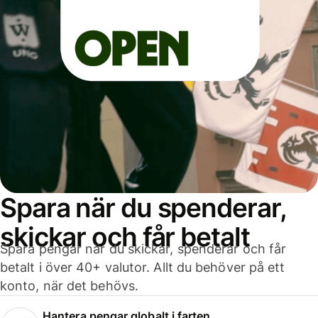
Spara när du spenderar,
skickar och får betalt
Spara pengar när du skickar, spenderar och får
betalt i över 40+ valutor. Allt du behöver på ett
konto, när det behövs.
Hantera pengar globalt i farten.