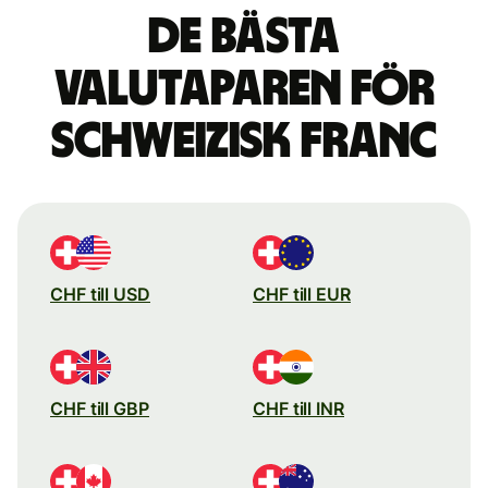
De bästa
valutaparen för
schweizisk franc
CHF till USD
CHF till EUR
CHF till GBP
CHF till INR