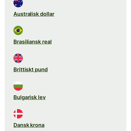
Australisk dollar
Brasiliansk real
Brittiskt pund
Bulgarisk lev
Dansk krona