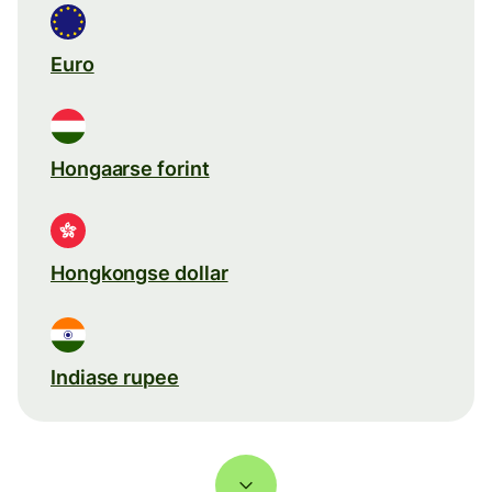
Euro
Hongaarse forint
Hongkongse dollar
Indiase rupee