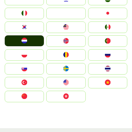
Italia
JA
Japan
South Korea
Malay
Mexico
Nederland
Norge
Portugal
Polska
România
Россия
Slovensko
Ruoŧŧa
ไทย
Türkiye
United States
Vietnam
中国
中國香港特別行政區