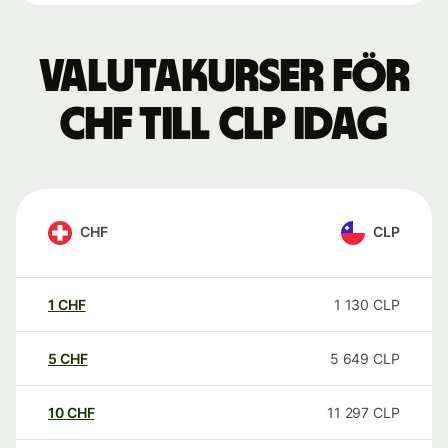
Valutakurser för
CHF till CLP idag
CHF
CLP
1
CHF
1 130
CLP
5
CHF
5 649
CLP
10
CHF
11 297
CLP