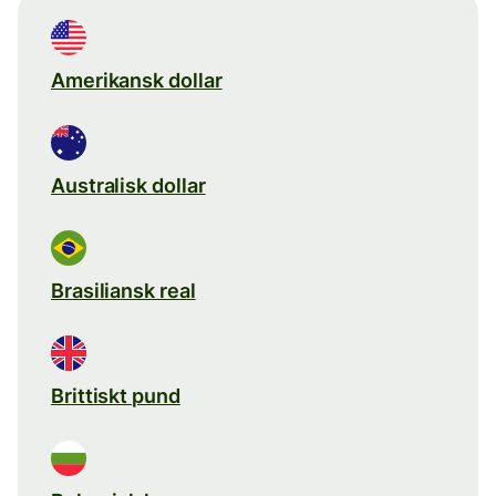
Amerikansk dollar
Australisk dollar
Brasiliansk real
Brittiskt pund