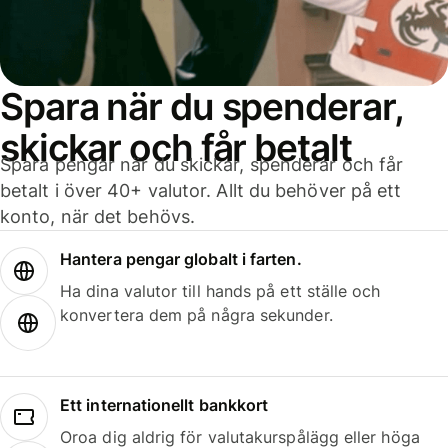
Spara när du spenderar,
skickar och får betalt
Spara pengar när du skickar, spenderar och får
betalt i över 40+ valutor. Allt du behöver på ett
konto, när det behövs.
Hantera pengar globalt i farten.
Ha dina valutor till hands på ett ställe och
konvertera dem på några sekunder.
Ett internationellt bankkort
Oroa dig aldrig för valutakurspålägg eller höga