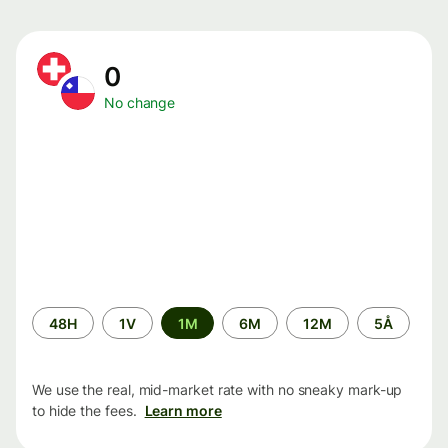
0
No change
Time
48H
1V
1M
6M
12M
5Å
period
We use the real, mid-market rate with no sneaky mark-up
to hide the fees.
Learn more