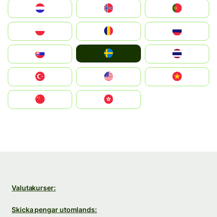
Nederland
Norge
Portugal
Polska
România
Россия
Ruoŧŧa
Slovensko
ไทย
Türkiye
United States
Vietnam
中国
中國香港特別行政區
Valutakurser:
Skicka pengar utomlands: