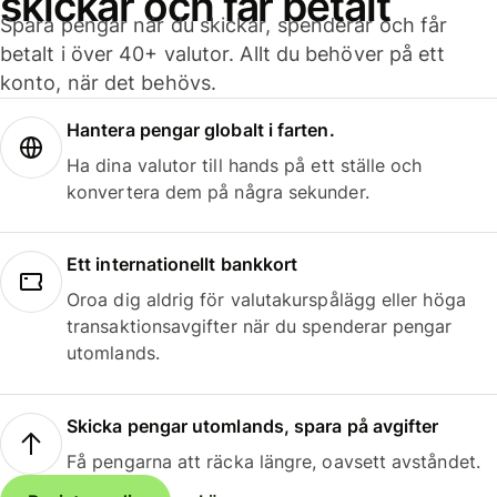
skickar och får betalt
Spara pengar när du skickar, spenderar och får
betalt i över 40+ valutor. Allt du behöver på ett
konto, när det behövs.
Hantera pengar globalt i farten.
Ha dina valutor till hands på ett ställe och
konvertera dem på några sekunder.
Ett internationellt bankkort
Oroa dig aldrig för valutakurspålägg eller höga
transaktionsavgifter när du spenderar pengar
utomlands.
Skicka pengar utomlands, spara på avgifter
Få pengarna att räcka längre, oavsett avståndet.