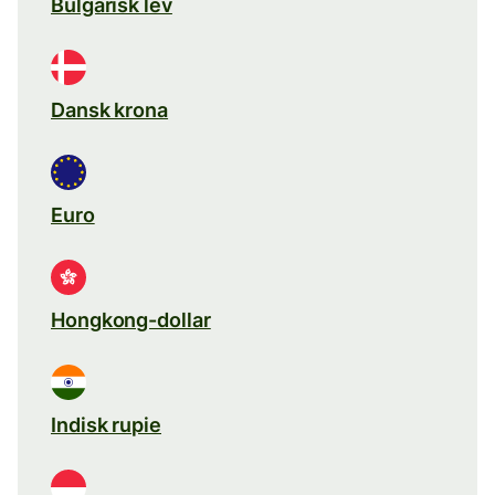
Bulgarisk lev
Dansk krona
Euro
Hongkong-dollar
Indisk rupie