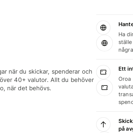
Hante
Ha din
ställ
några
Ett i
ar när du skickar, spenderar och
Oroa 
i över 40+ valutor. Allt du behöver
valut
to, när det behövs.
trans
spend
Skick
på av