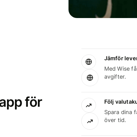
Jämför leve
Med Wise får
avgifter.
app för
Följ valutaku
Spara dina f
över tid.