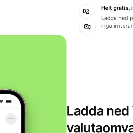
Helt gratis,
Ladda ned på
inga irriter
Ladda ned 
valutaomva