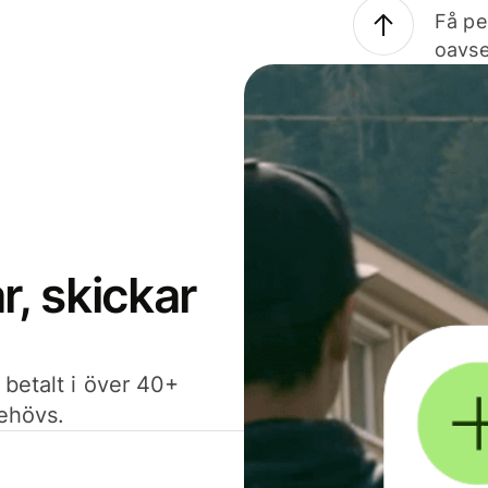
Få pe
oavse
, skickar
 betalt i över 40+
behövs.