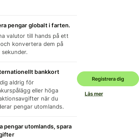
ra pengar globalt i farten.
a valutor till hands på ett
e och konvertera dem på
 sekunder.
nternationellt bankkort
Registrera dig
dig aldrig för
akurspålägg eller höga
Läs mer
aktionsavgifter när du
erar pengar utomlands.
a pengar utomlands, spara
gifter