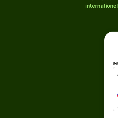
internatione
Be