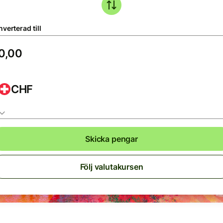
verterad till
CHF
Skicka pengar
Följ valutakursen