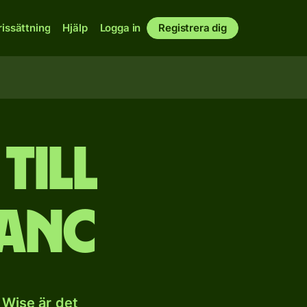
rissättning
Hjälp
Logga in
Registrera dig
till
ranc
 Wise är det