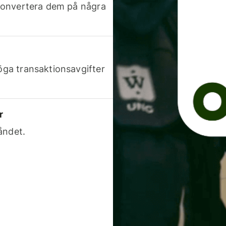
h konvertera dem på några
höga transaktionsavgifter
r
åndet.