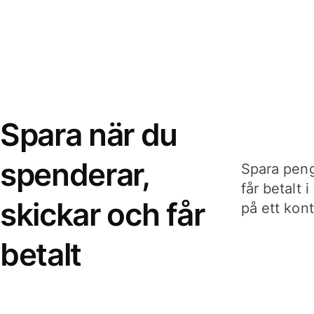
Spara när du
spenderar,
Spara peng
får betalt 
skickar och får
på ett kon
betalt