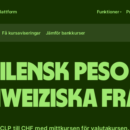
lattform
Funktioner
P
Få kursaviseringar
Jämför bankkurser
hilensk peso 
weiziska f
CLP till CHF med mittkursen för valutakursen.