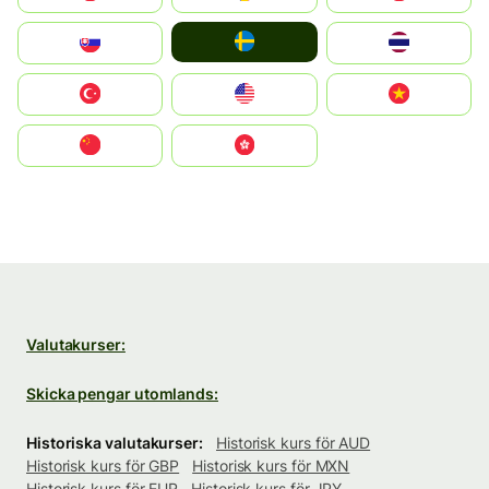
Ruoŧŧa
Slovensko
ไทย
Türkiye
United States
Vietnam
中国
中國香港特別行政區
Valutakurser:
Skicka pengar utomlands:
Historiska valutakurser:
Historisk kurs för AUD
Historisk kurs för GBP
Historisk kurs för MXN
Historisk kurs för EUR
Historisk kurs för JPY