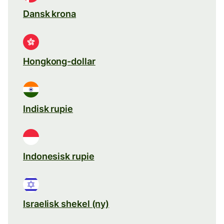
Dansk krona
Hongkong-dollar
Indisk rupie
Indonesisk rupie
Israelisk shekel (ny)