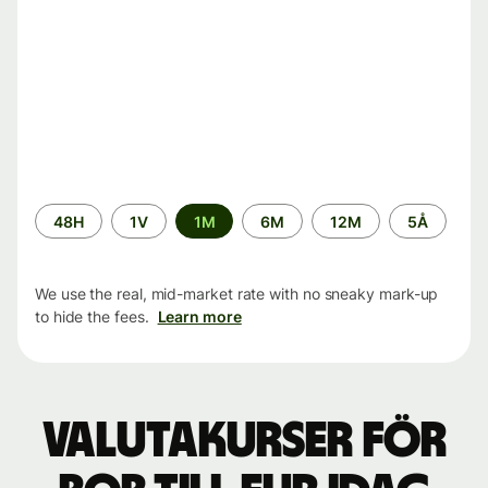
Time
48H
1V
1M
6M
12M
5Å
period
We use the real, mid-market rate with no sneaky mark-up
to hide the fees.
Learn more
Valutakurser för