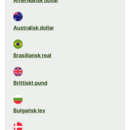
Amerikansk dollar
Australisk dollar
Brasiliansk real
Brittiskt pund
Bulgarisk lev