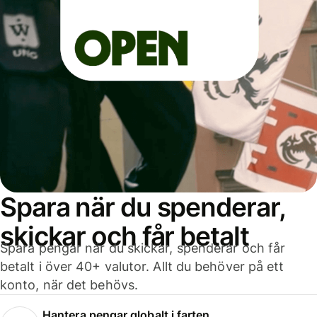
Spara när du spenderar,
skickar och får betalt
Spara pengar när du skickar, spenderar och får
betalt i över 40+ valutor. Allt du behöver på ett
konto, när det behövs.
Hantera pengar globalt i farten.