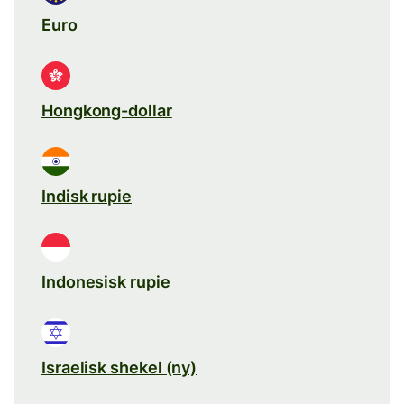
Euro
Hongkong-dollar
Indisk rupie
Indonesisk rupie
Israelisk shekel (ny)