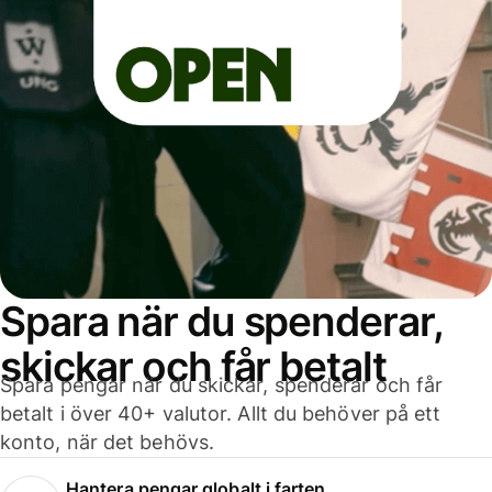
Spara när du spenderar,
skickar och får betalt
Spara pengar när du skickar, spenderar och får
betalt i över 40+ valutor. Allt du behöver på ett
konto, när det behövs.
Hantera pengar globalt i farten.