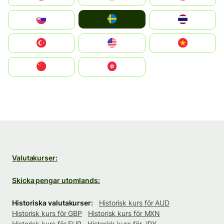
Ruoŧŧa
Slovensko
ไทย
Türkiye
United States
Vietnam
中国
中國香港特別行政區
Valutakurser:
Skicka pengar utomlands:
Historiska valutakurser:
Historisk kurs för AUD
Historisk kurs för GBP
Historisk kurs för MXN
Historisk kurs för EUR
Historisk kurs för JPY