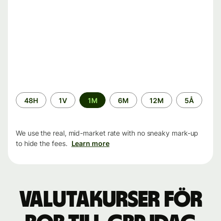
Time
48H
1V
1M
6M
12M
5Å
period
We use the real, mid-market rate with no sneaky mark-up
to hide the fees.
Learn more
Valutakurser för