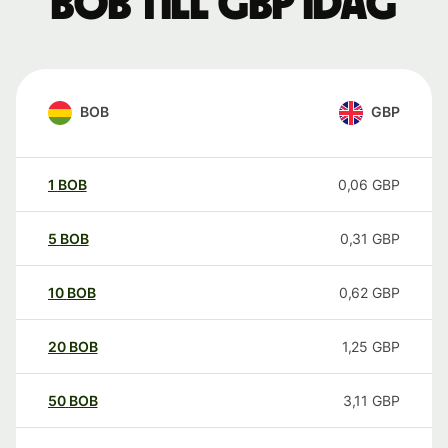
BOB till GBP idag
BOB
GBP
1
BOB
0,06
GBP
5
BOB
0,31
GBP
10
BOB
0,62
GBP
20
BOB
1,25
GBP
50
BOB
3,11
GBP