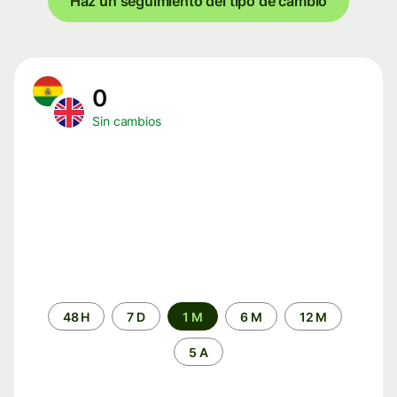
Haz un seguimiento del tipo de cambio
0
Sin cambios
Periodo
48 H
7 D
1 M
6 M
12 M
de
tiempo
5 A