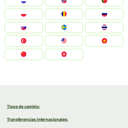
Nederland
Norge
Portugal
Polska
România
Россия
Slovensko
Ruoŧŧa
ไทย
Türkiye
United States
Vietnam
中国
中國香港特別行政區
Tipos de cambio:
Transferencias internacionales: