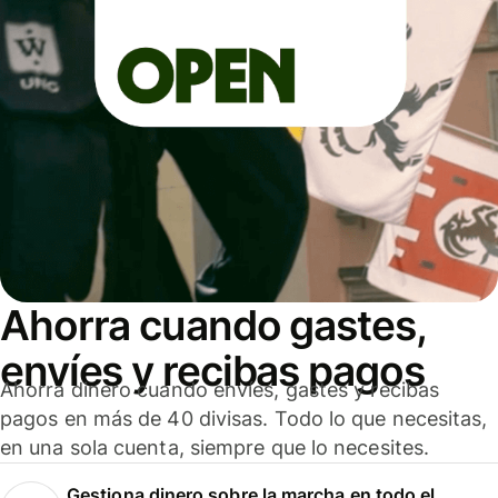
Ahorra cuando gastes,
envíes y recibas pagos
Ahorra dinero cuando envíes, gastes y recibas
pagos en más de 40 divisas. Todo lo que necesitas,
en una sola cuenta, siempre que lo necesites.
Gestiona dinero sobre la marcha en todo el