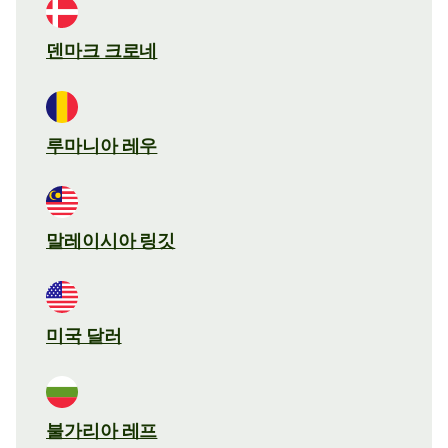
덴마크 크로네
루마니아 레우
말레이시아 링깃
미국 달러
불가리아 레프