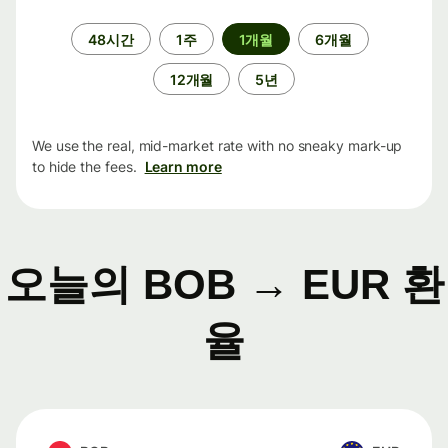
기
48시간
1주
1개월
6개월
간
12개월
5년
We use the real, mid-market rate with no sneaky mark-up
to hide the fees.
Learn more
오늘의 BOB → EUR 환
율