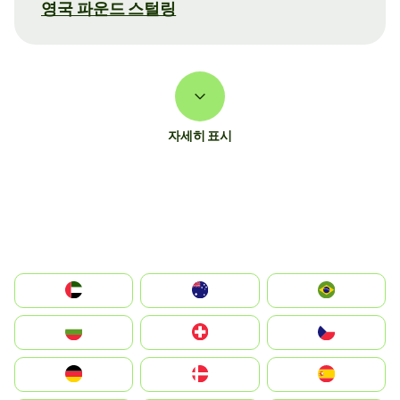
영국 파운드 스털링
자세히 표시
الإمارات العربية المتحدة
Australia
Brazil
България
Switzerland
Czechia
Deutschland
Denmark
España