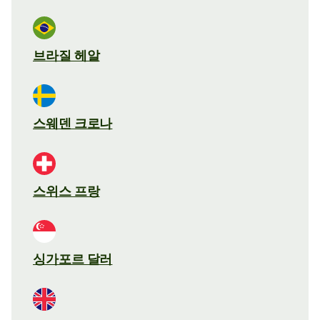
브라질 헤알
스웨덴 크로나
스위스 프랑
싱가포르 달러