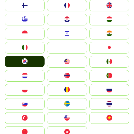
Suomi
France
United Kingdom
Greece
Hrvatska
Magyarország
Indonesia
Israel
India
Italia
JA
Japan
South Korea
Malay
Mexico
Nederland
Norge
Portugal
Polska
România
Россия
Slovensko
Ruoŧŧa
ไทย
Türkiye
United States
Vietnam
中国
中國香港特別行政區