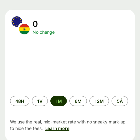
0
No change
Time
48H
1V
1M
6M
12M
5Å
period
We use the real, mid-market rate with no sneaky mark-up
to hide the fees.
Learn more