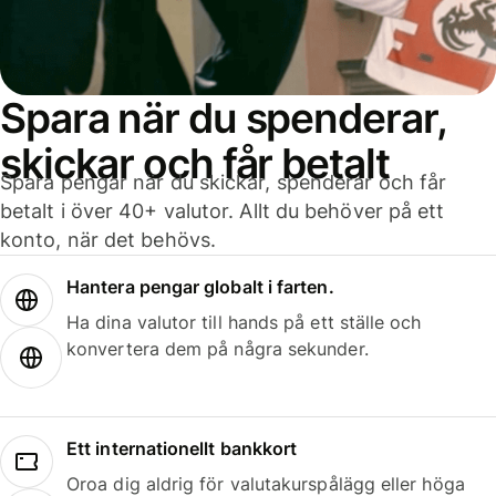
Spara när du spenderar,
skickar och får betalt
Spara pengar när du skickar, spenderar och får
betalt i över 40+ valutor. Allt du behöver på ett
konto, när det behövs.
Hantera pengar globalt i farten.
Ha dina valutor till hands på ett ställe och
konvertera dem på några sekunder.
Ett internationellt bankkort
Oroa dig aldrig för valutakurspålägg eller höga