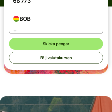
BOB
Skicka pengar
Följ valutakursen