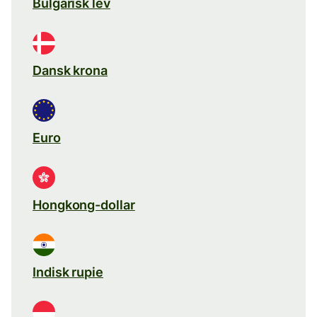
Bulgarisk lev
Dansk krona
Euro
Hongkong-dollar
Indisk rupie