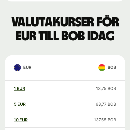
Valutakurser för
EUR till BOB idag
EUR
BOB
1
EUR
13,75
BOB
5
EUR
68,77
BOB
10
EUR
137,55
BOB