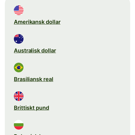
Amerikansk dollar
Australisk dollar
Brasiliansk real
Brittiskt pund