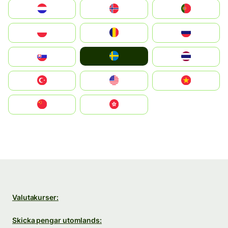
Nederland
Norge
Portugal
Polska
România
Россия
Ruoŧŧa
Slovensko
ไทย
Türkiye
United States
Vietnam
中国
中國香港特別行政區
Valutakurser:
Skicka pengar utomlands: