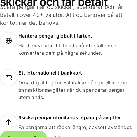
skickar och får betalt
Spara pengar när du skickar, spenderar och får
betalt i över 40+ valutor. Allt du behöver på ett
konto, när det behövs.
Hantera pengar globalt i farten.
Ha dina valutor till hands på ett ställe och
konvertera dem på några sekunder.
Ett internationellt bankkort
Oroa dig aldrig för valutakurspålägg eller höga
transaktionsavgifter när du spenderar pengar
utomlands.
Skicka pengar utomlands, spara på avgifter
Få pengarna att räcka längre, oavsett avståndet.