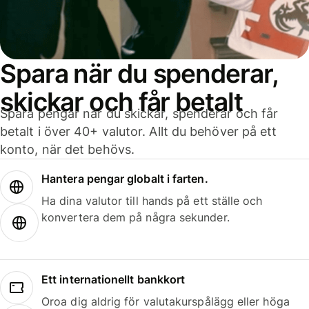
Spara när du spenderar,
skickar och får betalt
Spara pengar när du skickar, spenderar och får
betalt i över 40+ valutor. Allt du behöver på ett
konto, när det behövs.
Hantera pengar globalt i farten.
Ha dina valutor till hands på ett ställe och
konvertera dem på några sekunder.
Ett internationellt bankkort
Oroa dig aldrig för valutakurspålägg eller höga