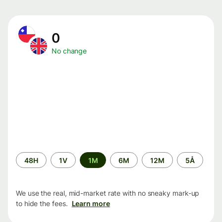
0
No change
Time
48H
1V
1M
6M
12M
5Å
period
We use the real, mid-market rate with no sneaky mark-up
to hide the fees.
Learn more