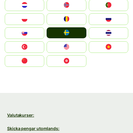
Nederland
Norge
Portugal
Polska
România
Россия
Ruoŧŧa
Slovensko
ไทย
Türkiye
United States
Vietnam
中国
中國香港特別行政區
Valutakurser:
Skicka pengar utomlands: