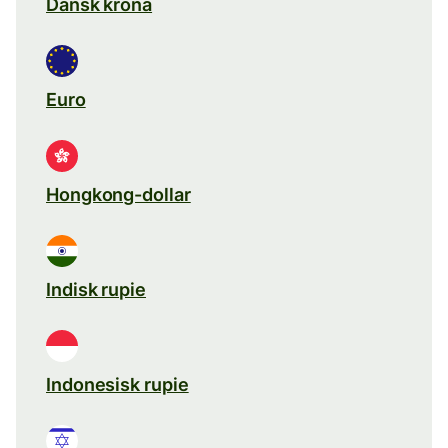
Dansk krona
Euro
Hongkong-dollar
Indisk rupie
Indonesisk rupie