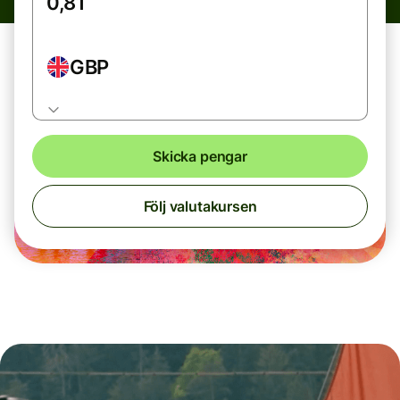
GBP
Skicka pengar
Följ valutakursen