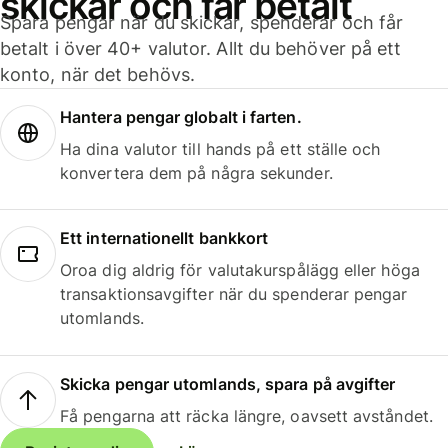
skickar och får betalt
Spara pengar när du skickar, spenderar och får
betalt i över 40+ valutor. Allt du behöver på ett
konto, när det behövs.
Hantera pengar globalt i farten.
Ha dina valutor till hands på ett ställe och
konvertera dem på några sekunder.
Ett internationellt bankkort
Oroa dig aldrig för valutakurspålägg eller höga
transaktionsavgifter när du spenderar pengar
utomlands.
Skicka pengar utomlands, spara på avgifter
Få pengarna att räcka längre, oavsett avståndet.