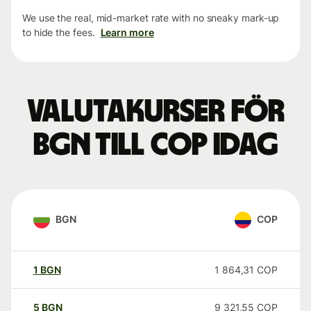
We use the real, mid-market rate with no sneaky mark-up
to hide the fees.
Learn more
Valutakurser för
BGN till COP idag
BGN
COP
1
BGN
1 864,31
COP
5
BGN
9 321,55
COP