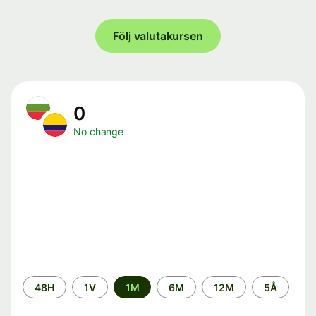
Följ valutakursen
0
No change
Time
48H
1V
1M
6M
12M
5Å
period