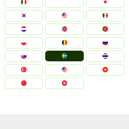
Italia
JA
Japan
South Korea
Malay
Mexico
Nederland
Norge
Portugal
Polska
România
Россия
Ruoŧŧa
Slovensko
ไทย
Türkiye
United States
Vietnam
中国
中國香港特別行政區