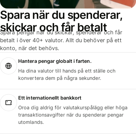
Spara när du spenderar,
skickar och får betalt
Spara pengar när du skickar, spenderar och får
betalt i över 40+ valutor. Allt du behöver på ett
konto, när det behövs.
Hantera pengar globalt i farten.
Ha dina valutor till hands på ett ställe och
konvertera dem på några sekunder.
Ett internationellt bankkort
Oroa dig aldrig för valutakurspålägg eller höga
transaktionsavgifter när du spenderar pengar
utomlands.