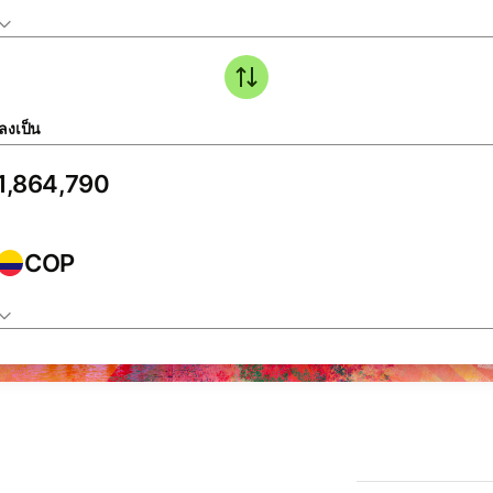
ลงเป็น
COP