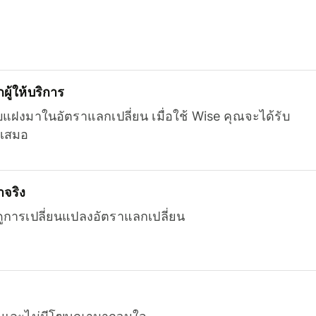
ู้ให้บริการ
บแฝงมาในอัตราแลกเปลี่ยน เมื่อใช้ Wise คุณจะได้รับ
เสมอ
จริง
ยดูการเปลี่ยนแปลงอัตราแลกเปลี่ยน