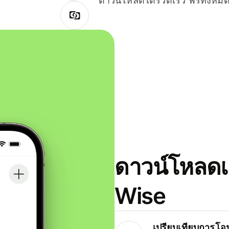
ดาวน์โหลดได้รวดเร็ว ฟรีทั้ง
ดาวน์โหลดแ
Wise
เปรียบเทียบการโอน