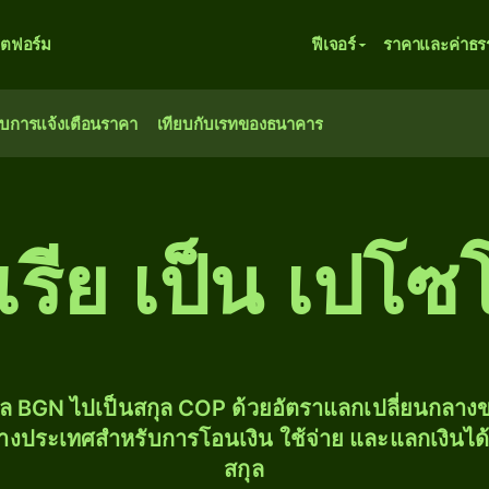
ตฟอร์ม
ฟีเจอร์
ราคาและค่าธร
ับการแจ้งเตือนราคา
เทียบกับเรทของธนาคาร
รีย เป็น เปโ
ุล BGN ไปเป็นสกุล COP ด้วยอัตราแลกเปลี่ยนกลา
่างประเทศสำหรับการโอนเงิน ใช้จ่าย และแลกเงินได
สกุล