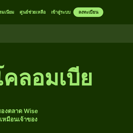
รมเนียม
ศูนย์ช่วยเหลือ
เข้าสู่ระบบ
ลงทะเบียน
ซโคลอมเบีย
งของตลาด Wise
้เหมือนเจ้าของ