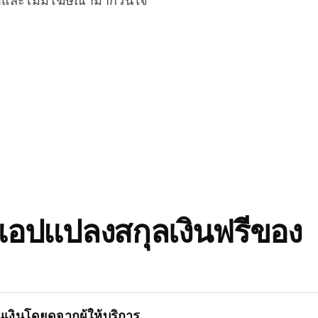
หมดและไม่มีโฆษณามากวนใจ
อปแปลงสกุลเงินฟรีของ
เงินโดยดูจากผู้ให้บริการ