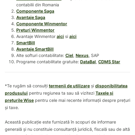
contabilii din Romania
Componente Saga
Avantaje Saga
Componente Winmentor
Preturi Winmentor
Avantaje Winmentor
aici
si
aici
SmartBill
Avantaje SmartBill
Alte softuri contabilitate:
Ciel
,
Nexus
, SAP
Programe contabilitate gratuite:
DataBal
,
CDMS Star
*Te rugăm să consulți
termenii de utilizare
și
disponibilitatea
produsului
pentru regiunea ta sau să vizitezi
Taxele și
prețurile Wise
pentru cele mai recente informații despre prețuri
și taxe.
Această publicație este furnizată în scopuri de informare
generală și nu constituie consultanță juridică, fiscală sau de altă