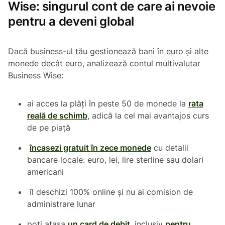
Wise: singurul cont de care ai nevoie
pentru a deveni global
Dacă business-ul tău gestionează bani în euro și alte
monede decât euro, analizează contul multivalutar
Business Wise:
ai acces la plăți în peste 50 de monede la
rata
reală de schimb
, adică la cel mai avantajos curs
de pe piață
încasezi gratuit în zece monede
cu detalii
bancare locale: euro, lei, lire sterline sau dolari
americani
îl deschizi 100% online și nu ai comision de
administrare lunar
poți atașa
un card de debit
, inclusiv
pentru