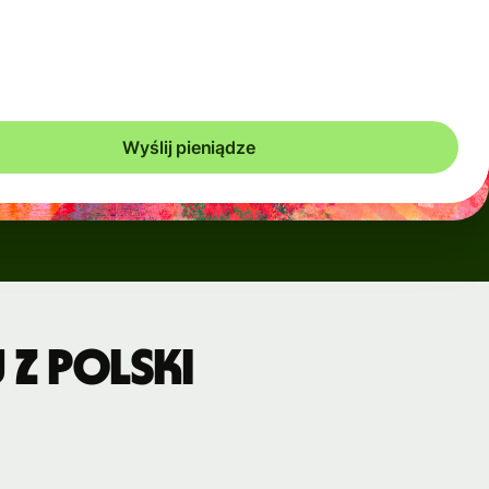
ymczasowo, gdy rynki są niestabilne. Zawsze wyraźnie
zysz, kiedy będą miały zastosowanie. Sprawdzamy koszty
co 60 sekund, płacisz więc wyłącznie tyle, ile jest konieczne.
Wyślij pieniądze
z Polski