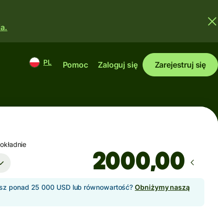
a.
PL
Pomoc
Zaloguj się
Zarejestruj się
okładnie
,00
sz ponad 25 000 USD lub równowartość?
Obniżymy naszą