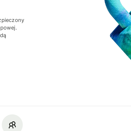
zpieczony
apowej.
żdą