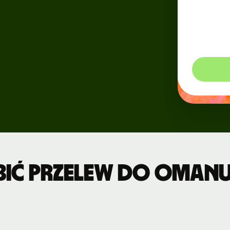
Wydarzenia
ję
oraz t
yjną
zobac
walut 
Zarejestruj
się na Wise
Connect
Deweloperzy
Zapoznaj się
z
dokumentacją
API
bić przelew do Omanu 