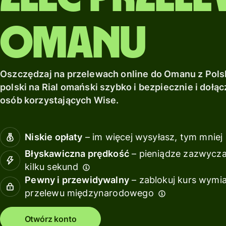
sieci.
miejscowi.
debetową
z Wise
międzynarodowo.
Assets
Odkryj więcej
Odkryj więcej
Odkryj więcej
Uzyskaj
Omanu
Europe
zwroty
z Wise
Zarządz
Assets
finansa
Oszczędzaj na przelewach online do Omanu z Polski
Europe
zespoł
polski na Rial omański szybko i bezpiecznie i dołą
Podłąc
osób korzystających Wise.
Cennik
oprogr
księgo
Niskie opłaty
– im więcej wysyłasz, tym mniej 
Cennik dla
klientów
Zasoby
Błyskawiczna prędkość
– pieniądze zazwyczaj
osobistych
kilku sekund
Pewny i przewidywalny
– zablokuj kurs wymi
Poznaj
przelewu międzynarodowego
integracje
API
Otwórz konto