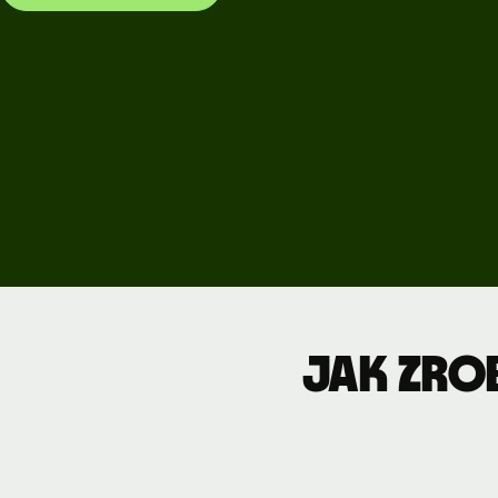
Poznaj wers
demonstrac
Kontakt z
działem
sprzedaży
Cennik
Cennik
dla firm
Jak zro