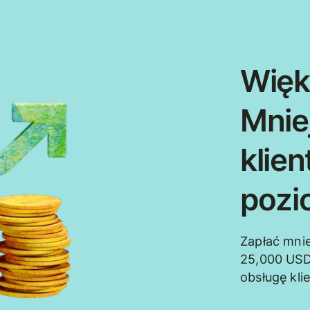
Więk
Mnie
klie
pozi
Zapłać mnie
25,000 USD
obsługę kli