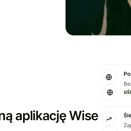
Po
Be
uś
ną aplikację Wise
Śl
Za