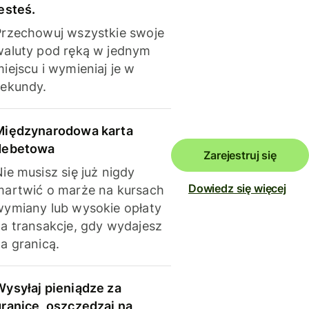
esteś.
Przechowuj wszystkie swoje
waluty pod ręką w jednym
iejscu i wymieniaj je w
sekundy.
Międzynarodowa karta
debetowa
Zarejestruj się
ie musisz się już nigdy
Dowiedz się więcej
martwić o marże na kursach
wymiany lub wysokie opłaty
za transakcje, gdy wydajesz
a granicą.
Wysyłaj pieniądze za
granicę, oszczędzaj na