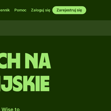
ennik
Pomoc
Zaloguj się
Zarejestruj się
ich na
jskie
 Wise to