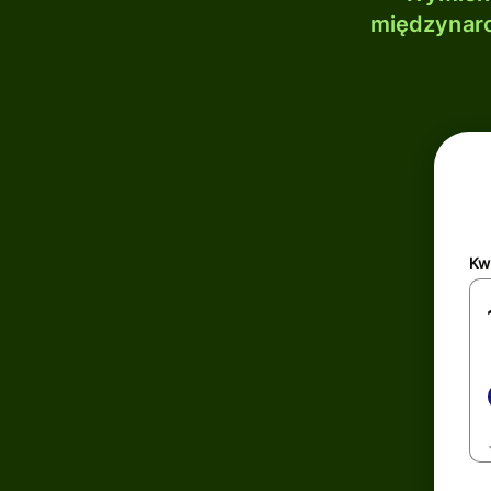
międzynaro
Kw