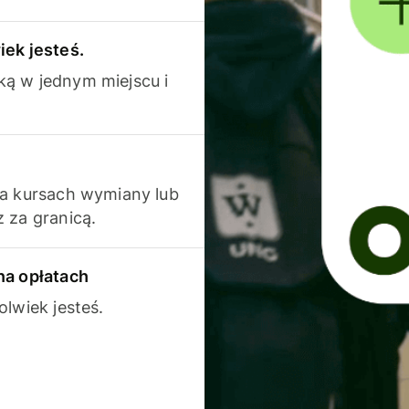
iek jesteś.
ką w jednym miejscu i
na kursach wymiany lub
 za granicą.
na opłatach
olwiek jesteś.