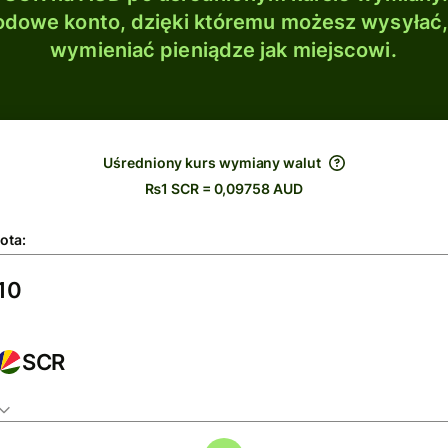
dowe konto, dzięki któremu możesz wysyłać
wymieniać pieniądze jak miejscowi.
Uśredniony kurs wymiany walut
₨1 SCR = 0,09758 AUD
ota:
SCR