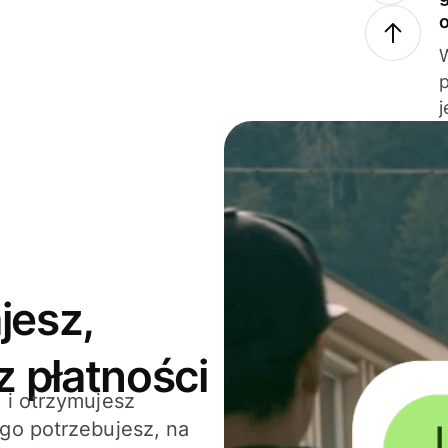
j
jesz,
z płatności
 i otrzymujesz
go potrzebujesz, na