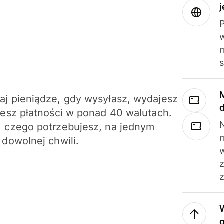
j
m
j pieniądze, gdy wysyłasz, wydajesz
jesz płatności w ponad 40 walutach.
N
 czego potrzebujesz, na jednym
 dowolnej chwili.
z