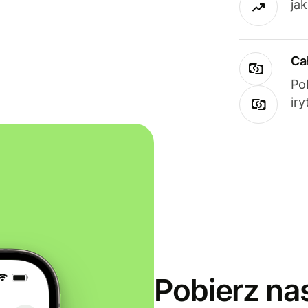
ja
Ca
Po
ir
Pobierz na