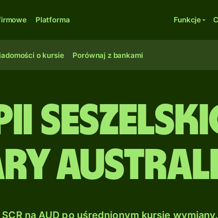
firmowe
Platforma
Funkcje
C
adomości o kursie
Porównaj z bankami
pii seszelsk
ry australi
SCR na AUD po uśrednionym kursie wymiany.