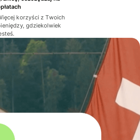
opłatach
Więcej korzyści z Twoich
pieniędzy, gdziekolwiek
esteś.