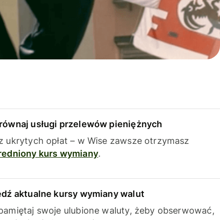
równaj usługi przelewów pieniężnych
z ukrytych opłat – w Wise zawsze otrzymasz
redniony kurs wymiany
.
edź aktualne kursy wymiany walut
pamiętaj swoje ulubione waluty, żeby obserwować,