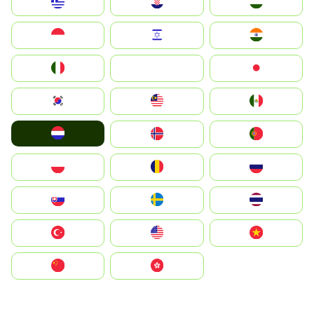
Greece
Hrvatska
Magyarország
Indonesia
Israel
India
Italia
JA
Japan
South Korea
Malay
Mexico
Nederland
Norge
Portugal
Polska
România
Россия
Slovensko
Ruoŧŧa
ไทย
Türkiye
United States
Vietnam
中国
中國香港特別行政區