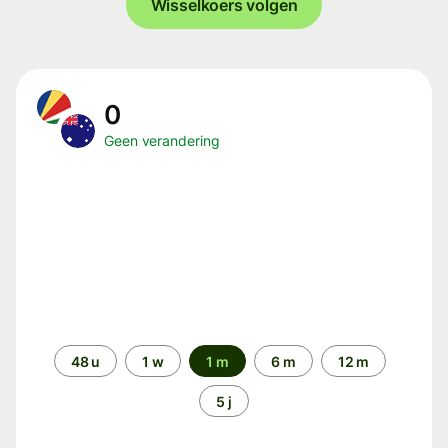
Wisselkoers volgen
0
Geen verandering
Periode
48 u
1 w
1 m
6 m
12 m
5 j