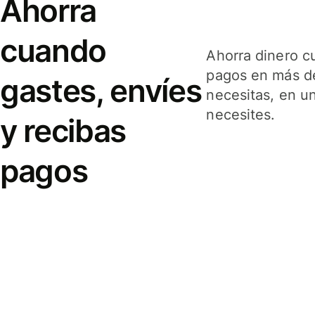
Ahorra
cuando
Ahorra dinero c
pagos en más de
gastes, envíes
necesitas, en u
necesites.
y recibas
pagos