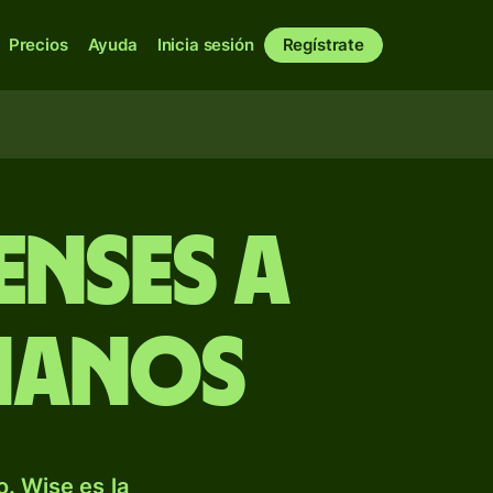
Precios
Ayuda
Inicia sesión
Regístrate
enses a
ianos
. Wise es la