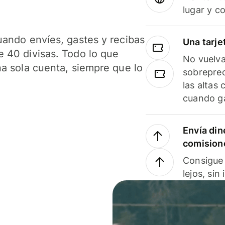
lugar y c
uando envíes, gastes y recibas
Una tarje
 40 divisas. Todo lo que
No vuelva
na sola cuenta, siempre que lo
sobreprec
las altas
cuando ga
Envía din
comision
Consigue 
lejos, sin