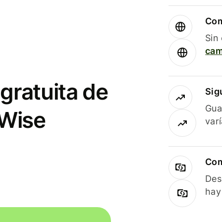
Com
Sin
cam
gratuita de
Sig
Gua
 Wise
var
Com
Des
hay