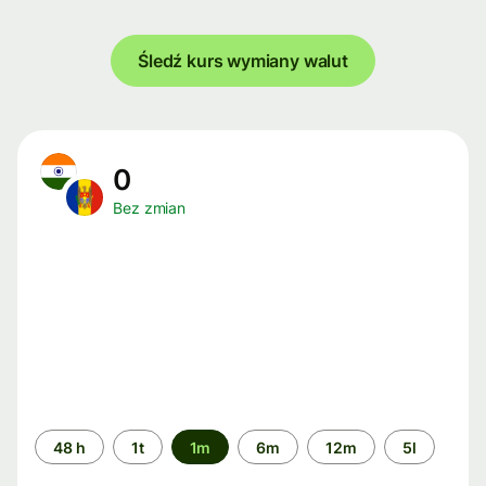
Śledź kurs wymiany walut
0
Bez zmian
Przedział
48 h
1t
1m
6m
12m
5l
czasu