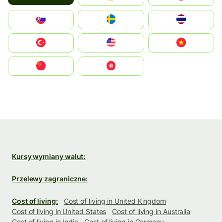
Slovensko
Ruoŧŧa
ไทย
Türkiye
United States
Vietnam
中国
中國香港特別行政區
Kursy wymiany walut:
Przelewy zagraniczne:
Cost of living:
Cost of living in United Kingdom
Cost of living in United States
Cost of living in Australia
Cost of living in India
Cost of living in Germany