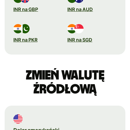
INR na GBP
INR na AUD
INR na PKR
INR na SGD
Zmień walutę
źródłową