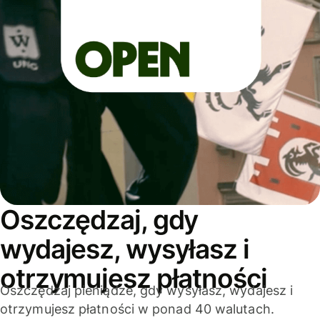
Oszczędzaj, gdy
wydajesz, wysyłasz i
otrzymujesz płatności
Oszczędzaj pieniądze, gdy wysyłasz, wydajesz i
otrzymujesz płatności w ponad 40 walutach.