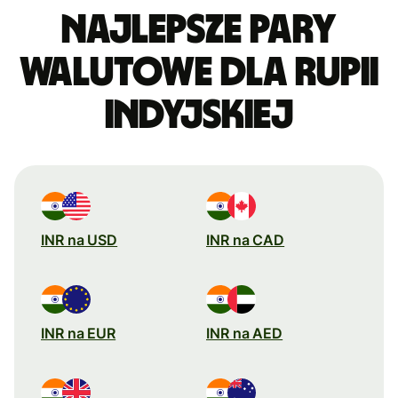
Najlepsze pary
walutowe dla rupii
indyjskiej
INR na USD
INR na CAD
INR na EUR
INR na AED