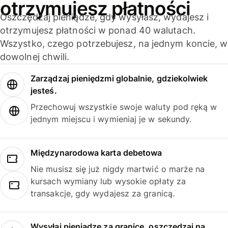
otrzymujesz płatności
Oszczędzaj pieniądze, gdy wysyłasz, wydajesz i
otrzymujesz płatności w ponad 40 walutach.
Wszystko, czego potrzebujesz, na jednym koncie, w
dowolnej chwili.
Zarządzaj pieniędzmi globalnie, gdziekolwiek
jesteś.
Przechowuj wszystkie swoje waluty pod ręką w
jednym miejscu i wymieniaj je w sekundy.
Międzynarodowa karta debetowa
Nie musisz się już nigdy martwić o marże na
kursach wymiany lub wysokie opłaty za
transakcje, gdy wydajesz za granicą.
Wysyłaj pieniądze za granicę, oszczędzaj na