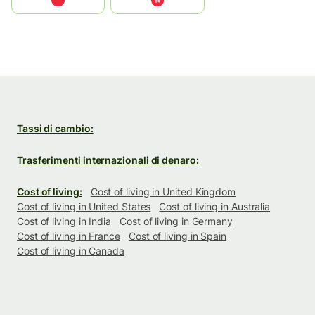
中国
中國香港特別行政區
Tassi di cambio:
Trasferimenti internazionali di denaro:
Cost of living:
Cost of living in United Kingdom
Cost of living in United States
Cost of living in Australia
Cost of living in India
Cost of living in Germany
Cost of living in France
Cost of living in Spain
Cost of living in Canada