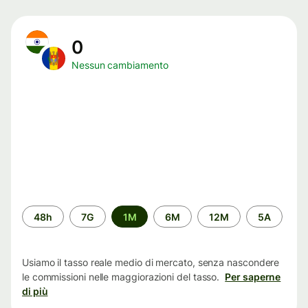
0
Nessun cambiamento
Periodo
48h
7G
1M
6M
12M
5A
di
tempo
Usiamo il tasso reale medio di mercato, senza nascondere
le commissioni nelle maggiorazioni del tasso.
Per saperne
di più