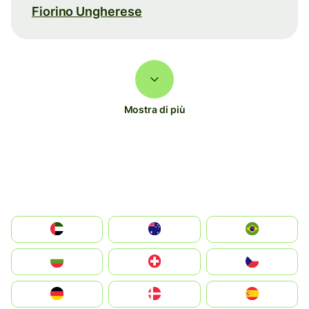
Fiorino Ungherese
Mostra di più
الإمارات العربية المتحدة
Australia
Brazil
България
Switzerland
Czechia
Deutschland
Denmark
España