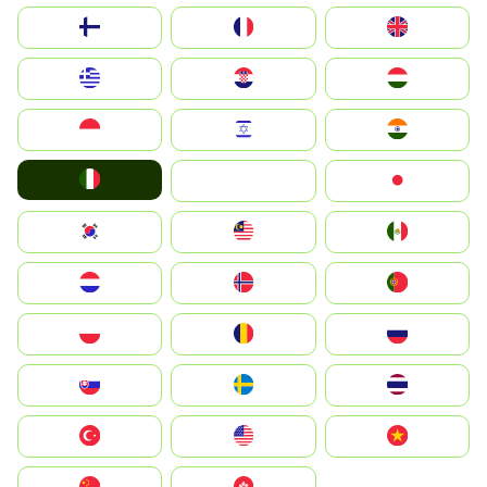
Suomi
France
United Kingdom
Greece
Hrvatska
Magyarország
Indonesia
Israel
India
Italia
JA
Japan
South Korea
Malay
Mexico
Nederland
Norge
Portugal
Polska
România
Россия
Slovensko
Ruoŧŧa
ไทย
Türkiye
United States
Vietnam