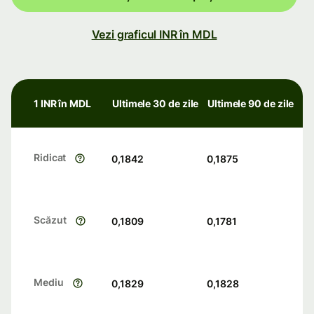
Vezi graficul INR în MDL
1 INR în MDL
Ultimele 30 de zile
Ultimele 90 de zile
Ridicat
0,1842
0,1875
Scăzut
0,1809
0,1781
Mediu
0,1829
0,1828