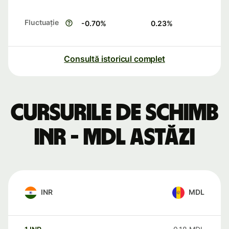
Fluctuație
-0.70
%
0.23
%
Consultă istoricul complet
Cursurile de schimb
INR - MDL astăzi
INR
MDL