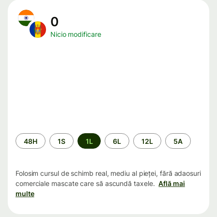
0
Nicio modificare
Perioada
48H
1S
1L
6L
12L
5A
Folosim cursul de schimb real, mediu al pieței, fără adaosuri
comerciale mascate care să ascundă taxele.
Află mai
multe