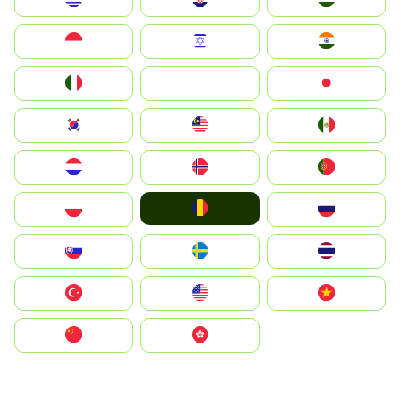
Indonesia
Israel
India
Italia
JA
Japan
South Korea
Malay
Mexico
Nederland
Norge
Portugal
România
Polska
Россия
Slovensko
Ruoŧŧa
ไทย
Türkiye
United States
Vietnam
中国
中國香港特別行政區