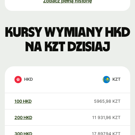
Zobacz pełną historię
Kursy wymiany HKD
na KZT dzisiaj
HKD
KZT
100
HKD
5965,98
KZT
200
HKD
11 931,96
KZT
300
HKD
17 897,94
KZT