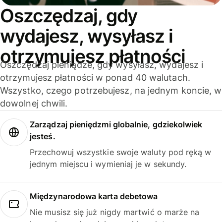
Oszczędzaj, gdy
wydajesz, wysyłasz i
otrzymujesz płatności
Oszczędzaj pieniądze, gdy wysyłasz, wydajesz i
otrzymujesz płatności w ponad 40 walutach.
Wszystko, czego potrzebujesz, na jednym koncie, w
dowolnej chwili.
Zarządzaj pieniędzmi globalnie, gdziekolwiek
jesteś.
Przechowuj wszystkie swoje waluty pod ręką w
jednym miejscu i wymieniaj je w sekundy.
Międzynarodowa karta debetowa
Nie musisz się już nigdy martwić o marże na