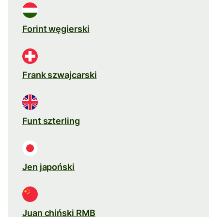
Forint węgierski
Frank szwajcarski
Funt szterling
Jen japoński
Juan chiński RMB