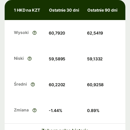
1 HKD na KZT
Ostatnie 30 dni
Ostatnie 90 dni
Wysoki
60,7920
62,5419
Niski
59,5895
59,1332
Średni
60,2202
60,9258
Zmiana
-1.44
%
0.89
%