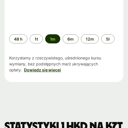
Przedział
48 h
1t
1m
6m
12m
5l
czasu
Korzystamy z rzeczywistego, uśrednionego kursu
wymiany, bez podstępnych marż ukrywających
opłaty.
Dowiedz się więcej
Statystyki 1 HKD na KZT