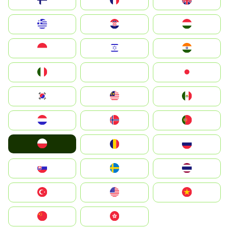
Suomi
France
United Kingdom
Greece
Hrvatska
Magyarország
Indonesia
Israel
India
Italia
JA
Japan
South Korea
Malay
Mexico
Nederland
Norge
Portugal
Polska
România
Россия
Slovensko
Ruoŧŧa
ไทย
Türkiye
United States
Vietnam
中国
中國香港特別行政區