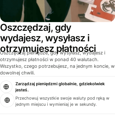
Oszczędzaj, gdy
wydajesz, wysyłasz i
otrzymujesz płatności
Oszczędzaj pieniądze, gdy wysyłasz, wydajesz i
otrzymujesz płatności w ponad 40 walutach.
Wszystko, czego potrzebujesz, na jednym koncie, w
dowolnej chwili.
Zarządzaj pieniędzmi globalnie, gdziekolwiek
jesteś.
Przechowuj wszystkie swoje waluty pod ręką w
jednym miejscu i wymieniaj je w sekundy.