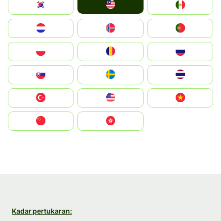
Malay
South Korea
Mexico
Nederland
Norge
Portugal
Polska
România
Россия
Slovensko
Ruoŧŧa
ไทย
Türkiye
United States
Vietnam
中国
中國香港特別行政區
Kadar pertukaran: