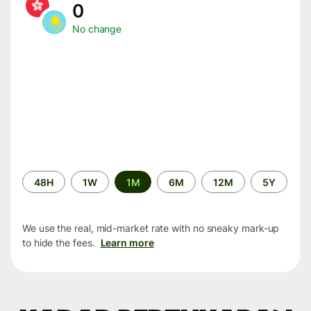
0
No change
Time
48H
1W
1M
6M
12M
5Y
period
We use the real, mid-market rate with no sneaky mark-up
to hide the fees.
Learn more