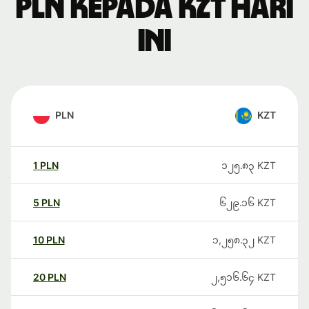
PLN kepada KZT hari
ini
PLN
KZT
1
PLN
၁၂၅.၈၃
KZT
5
PLN
၆၂၉.၁၆
KZT
10
PLN
၁,၂၅၈.၃၂
KZT
20
PLN
၂,၅၁၆.၆၄
KZT