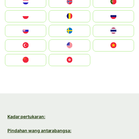
Nederland
Norge
Portugal
Polska
România
Россия
Slovensko
Ruoŧŧa
ไทย
Türkiye
United States
Vietnam
中国
中國香港特別行政區
Kadar pertukaran:
Pindahan wang antarabangsa: