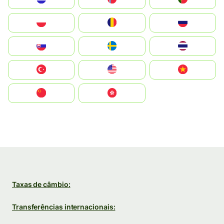
Polska
România
Россия
Slovensko
Ruoŧŧa
ไทย
Türkiye
United States
Vietnam
中国
中國香港特別行政區
Taxas de câmbio:
Transferências internacionais: