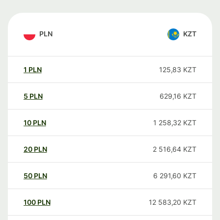
PLN
KZT
1
PLN
125,83
KZT
5
PLN
629,16
KZT
10
PLN
1 258,32
KZT
20
PLN
2 516,64
KZT
50
PLN
6 291,60
KZT
100
PLN
12 583,20
KZT