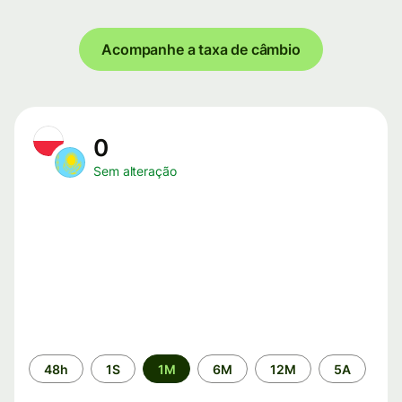
Acompanhe a taxa de câmbio
0
Sem alteração
Período
48h
1S
1M
6M
12M
5A
de
tempo