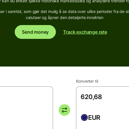
an du enkelt sjekke historiske markedsdata og analysere trender fo
 i sanntid, som gjør det mulig å se data over ulike perioder fra de s
valutaer og åpner den detaljerte innsikten
Send money
Track exchange rate
Konverter til
EUR