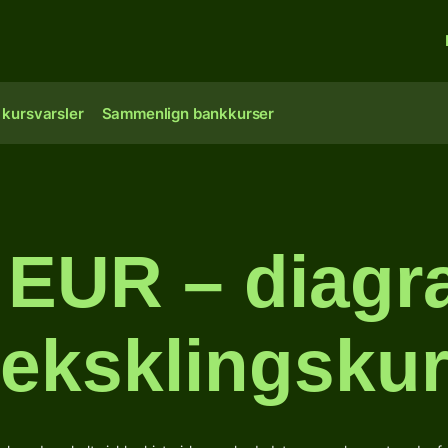
 kursvarsler
Sammenlign bankkurser
l EUR – diagr
eksklingsku