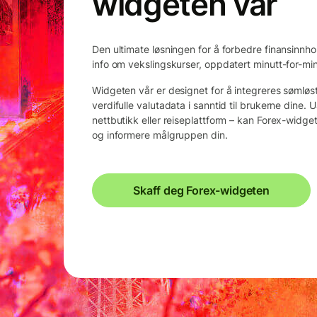
widgeten vår
Den ultimate løsningen for å forbedre finansinnh
info om vekslingskurser, oppdatert minutt-for-min
Widgeten vår er designet for å integreres sømløs
verdifulle valutadata i sanntid til brukerne dine
nettbutikk eller reiseplattform – kan Forex-widget
og informere målgruppen din.
Skaff deg Forex-widgeten