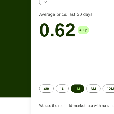
Average price:
last 30 days
0.62
Up
Time
48t
1U
1M
6M
12
period
We use the real, mid-market rate with no sne