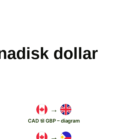
adisk dollar
→
CAD til GBP – diagram
→