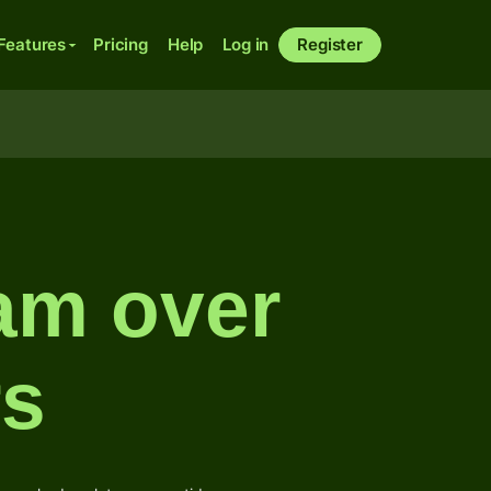
Features
Pricing
Help
Log in
Register
am over
rs