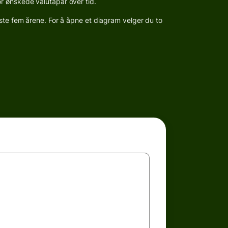
r ønskede valutapar over tid.
iste fem årene. For å åpne et diagram velger du to