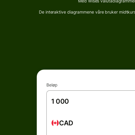
Med Wises valutadiagrammer k
De interaktive diagrammene våre bruker midtkurser
Beløp
CAD