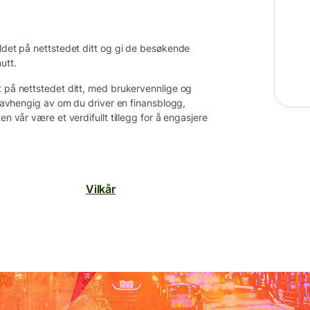
oldet på nettstedet ditt og gi de besøkende
utt.
t på nettstedet ditt, med brukervennlige og
. Uavhengig av om du driver en finansblogg,
en vår være et verdifullt tillegg for å engasjere
Vilkår