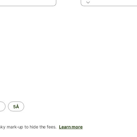
M
5Å
aky mark-up to hide the fees.
Learn more