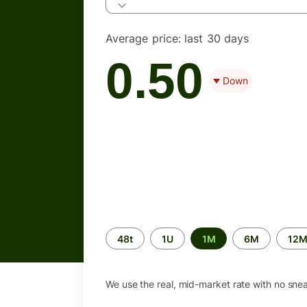
Average price:
last 30 days
0.50
Down
Time
48t
1U
1M
6M
12
period
We use the real, mid-market rate with no sne