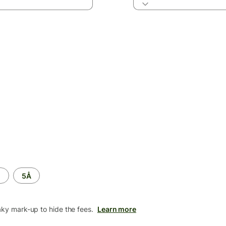
M
5Å
aky mark-up to hide the fees.
Learn more