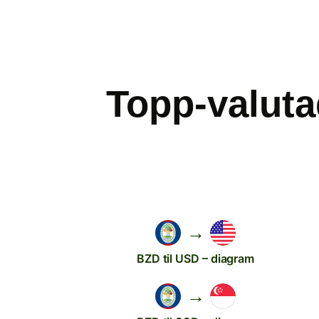
Topp-valuta
→
BZD til USD – diagram
→