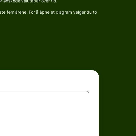
r ønskede valutapar over tid.
iste fem årene. For å åpne et diagram velger du to