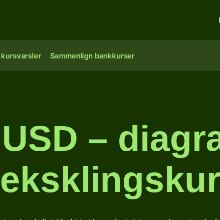
 kursvarsler
Sammenlign bankkurser
l USD – diagr
eksklingsku