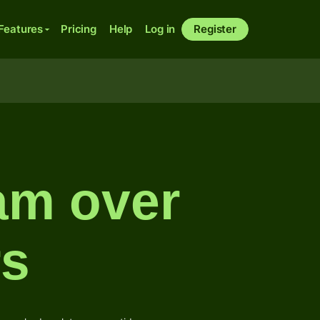
Features
Pricing
Help
Log in
Register
am over
rs