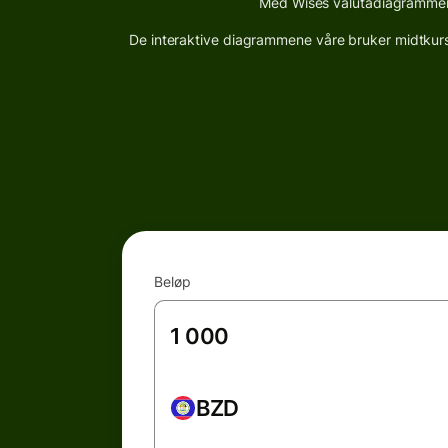
Med Wises valutadiagrammer k
De interaktive diagrammene våre bruker midtkurser
Beløp
BZD