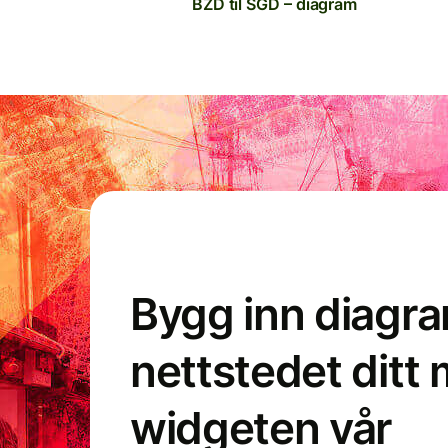
BZD til SGD – diagram
Bygg inn diagr
nettstedet ditt
widgeten vår