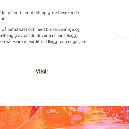
oldet på nettstedet ditt og gi de besøkende
utt.
t på nettstedet ditt, med brukervennlige og
. Uavhengig av om du driver en finansblogg,
en vår være et verdifullt tillegg for å engasjere
Vilkår