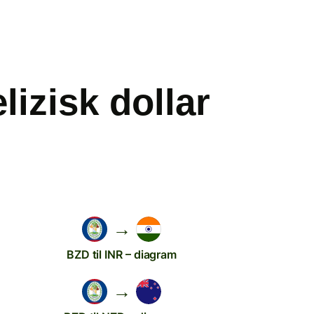
izisk dollar
→
BZD til INR – diagram
→