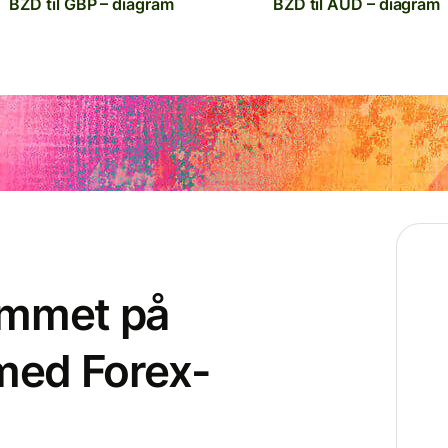
BZD til GBP – diagram
BZD til AUD – diagram
ammet på
 med Forex-