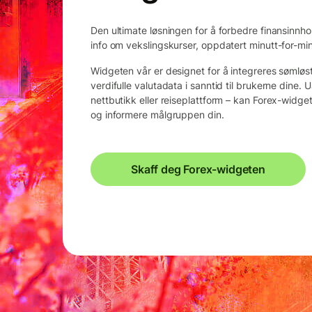
Den ultimate løsningen for å forbedre finansinnh
info om vekslingskurser, oppdatert minutt-for-min
Widgeten vår er designet for å integreres sømløs
verdifulle valutadata i sanntid til brukerne dine
nettbutikk eller reiseplattform – kan Forex-widget
og informere målgruppen din.
Skaff deg Forex-widgeten