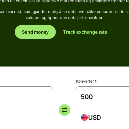
an du enkelt sjekke historiske markedsdata og analysere trender fo
 i sanntid, som gjør det mulig å se data over ulike perioder fra de s
valutaer og åpner den detaljerte innsikten
Send money
Track exchange rate
Konverter til
USD