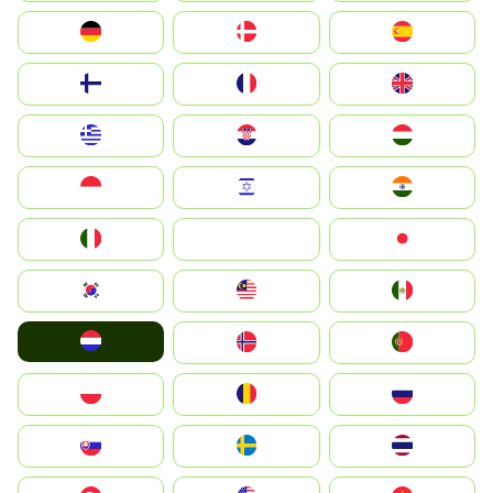
Deutschland
Denmark
España
Suomi
France
United Kingdom
Greece
Hrvatska
Magyarország
Indonesia
Israel
India
Italia
JA
Japan
South Korea
Malay
Mexico
Nederland
Norge
Portugal
Polska
România
Россия
Slovensko
Ruoŧŧa
ไทย