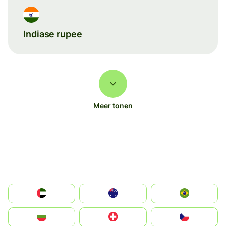
Indiase rupee
Meer tonen
الإمارات العربية المتحدة
Australia
Brazil
България
Switzerland
Czechia