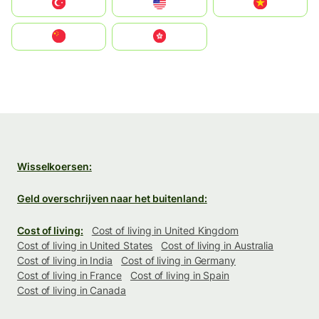
Türkiye
United States
Vietnam
中国
中國香港特別行政區
Wisselkoersen:
Geld overschrijven naar het buitenland:
Cost of living:
Cost of living in United Kingdom
Cost of living in United States
Cost of living in Australia
Cost of living in India
Cost of living in Germany
Cost of living in France
Cost of living in Spain
Cost of living in Canada