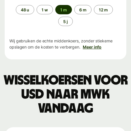
Periode
48 u
1 w
1 m
6 m
12 m
5 j
Wij gebruiken de echte middenkoers, zonder stiekeme
opslagen om de kosten te verbergen.
Meer info
Wisselkoersen voor
USD naar MWK
vandaag