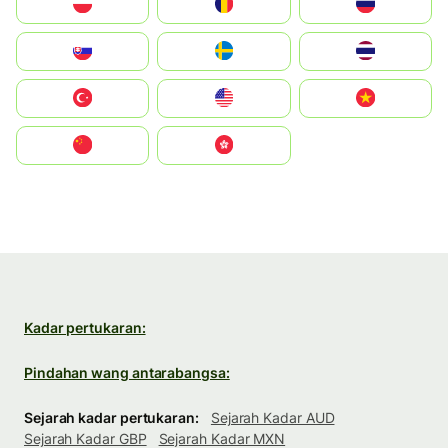
Polska
România
Россия
Slovensko
Ruoŧŧa
ไทย
Türkiye
United States
Vietnam
中国
中國香港特別行政區
Kadar pertukaran:
Pindahan wang antarabangsa:
Sejarah kadar pertukaran:
Sejarah Kadar AUD
Sejarah Kadar GBP
Sejarah Kadar MXN