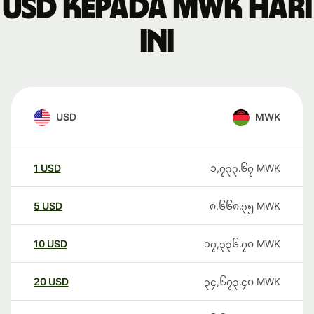
USD kepada MWK hari
ini
USD
MWK
1
USD
၁,၇၃၃.၆၇
MWK
5
USD
၈,၆၆၈.၃၅
MWK
10
USD
၁၇,၃၃၆.၇၀
MWK
20
USD
၃၄,၆၇၃.၄၀
MWK