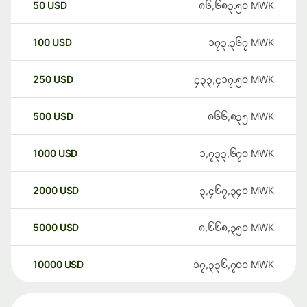
50
USD
၈၆,၆၈၃.၅၀
MWK
100
USD
၁၇၃,၃၆၇
MWK
250
USD
၄၃၃,၄၁၇.၅၀
MWK
500
USD
၈၆၆,၈၃၅
MWK
1000
USD
၁,၇၃၃,၆၇၀
MWK
2000
USD
၃,၄၆၇,၃၄၀
MWK
5000
USD
၈,၆၆၈,၃၅၀
MWK
10000
USD
၁၇,၃၃၆,၇၀၀
MWK