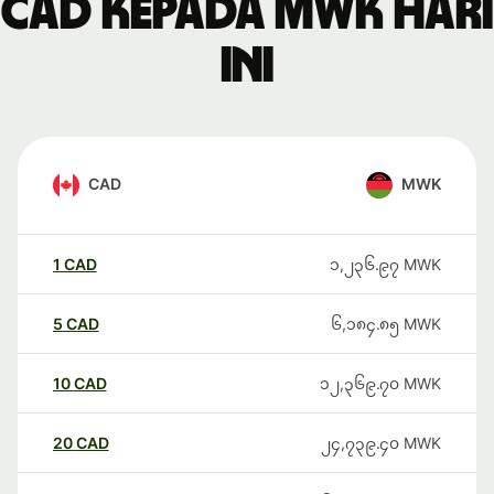
CAD kepada MWK hari
ini
CAD
MWK
1
CAD
၁,၂၃၆.၉၇
MWK
5
CAD
၆,၁၈၄.၈၅
MWK
10
CAD
၁၂,၃၆၉.၇၀
MWK
20
CAD
၂၄,၇၃၉.၄၀
MWK