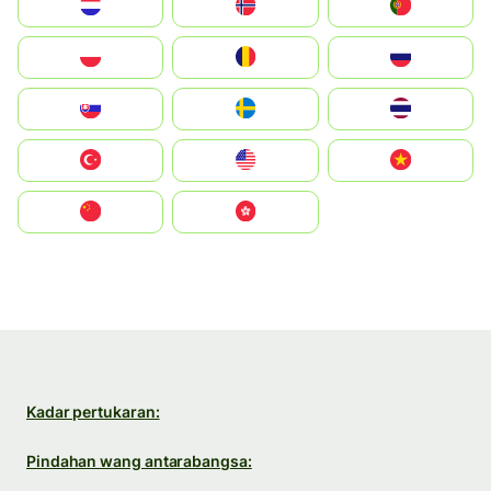
Nederland
Norge
Portugal
Polska
România
Россия
Slovensko
Ruoŧŧa
ไทย
Türkiye
United States
Vietnam
中国
中國香港特別行政區
Kadar pertukaran:
Pindahan wang antarabangsa: