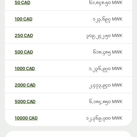
50
CAD
၆၁,၈၄၈.၅၀
MWK
100
CAD
၁၂၃,၆၉၇
MWK
250
CAD
၃၀၉,၂၄၂.၅၀
MWK
500
CAD
၆၁၈,၄၈၅
MWK
1000
CAD
၁,၂၃၆,၉၇၀
MWK
2000
CAD
၂,၄၇၃,၉၄၀
MWK
5000
CAD
၆,၁၈၄,၈၅၀
MWK
10000
CAD
၁၂,၃၆၉,၇၀၀
MWK