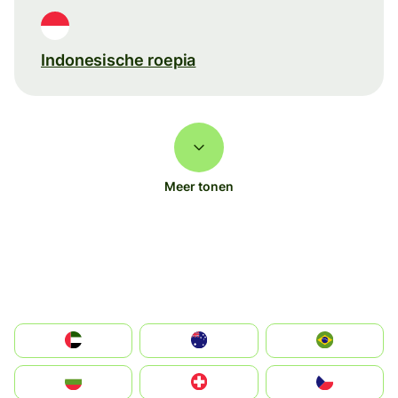
Indonesische roepia
Meer tonen
الإمارات العربية المتحدة
Australia
Brazil
България
Switzerland
Czechia