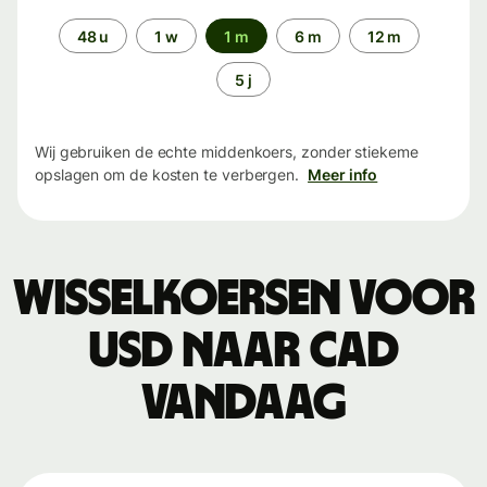
Periode
48 u
1 w
1 m
6 m
12 m
5 j
Wij gebruiken de echte middenkoers, zonder stiekeme
opslagen om de kosten te verbergen.
Meer info
Wisselkoersen voor
USD naar CAD
vandaag