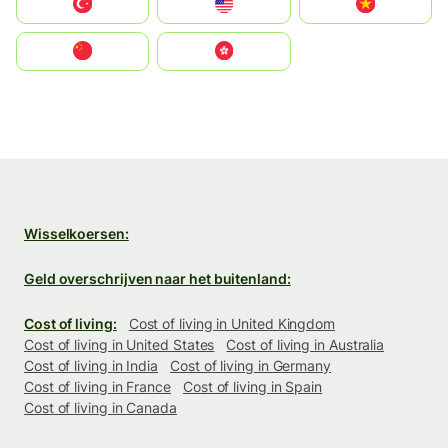
Türkiye
United States
Vietnam
中国
中國香港特別行政區
Wisselkoersen:
Geld overschrijven naar het buitenland:
Cost of living:
Cost of living in United Kingdom
Cost of living in United States
Cost of living in Australia
Cost of living in India
Cost of living in Germany
Cost of living in France
Cost of living in Spain
Cost of living in Canada