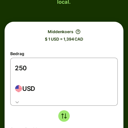
local.
Middenkoers
$ 1 USD = 1,394 CAD
Bedrag
USD