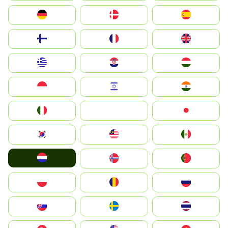
Deutschland
Denmark
España
Suomi
France
United Kingdom
Greece
Hrvatska
Magyarország
Indonesia
Israel
India
Italia
JA
Japan
South Korea
Malay
Mexico
Nederland
Norge
Portugal
Polska
România
Россия
Slovensko
Ruoŧŧa
ไทย