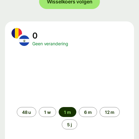
Wisselkoers volgen
0
Geen verandering
Periode
48 u
1 w
1 m
6 m
12 m
5 j