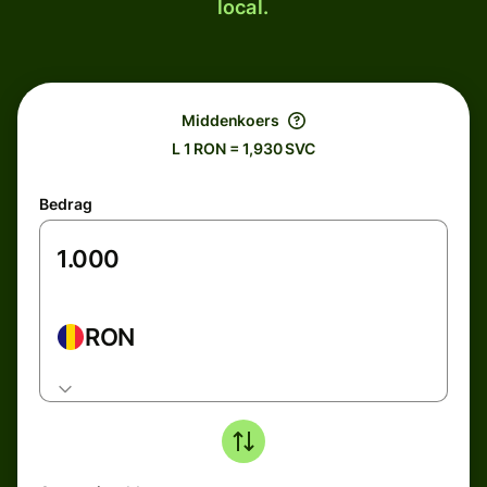
local.
Middenkoers
L 1 RON = 1,930 SVC
Bedrag
RON