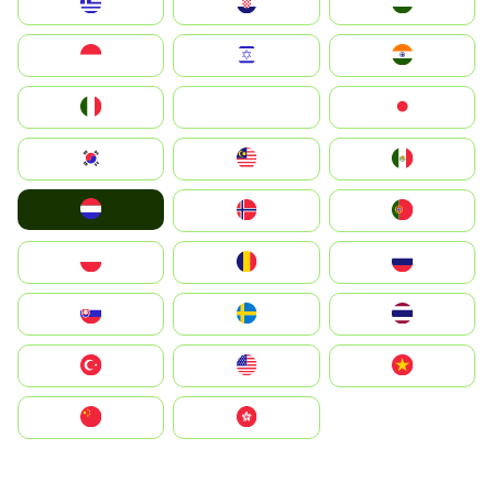
Greece
Hrvatska
Magyarország
Indonesia
Israel
India
Italia
JA
Japan
South Korea
Malay
Mexico
Nederland
Norge
Portugal
Polska
România
Россия
Slovensko
Ruoŧŧa
ไทย
Türkiye
United States
Vietnam
中国
中國香港特別行政區