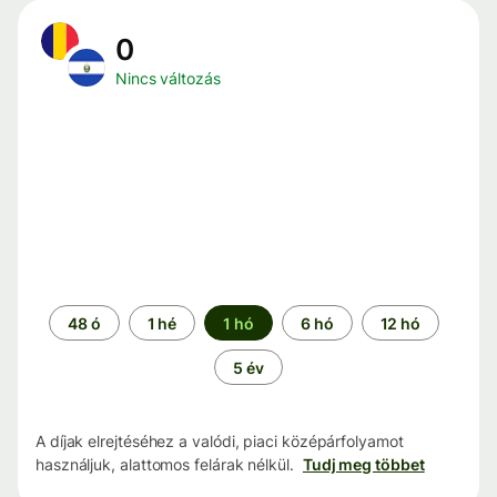
0
Nincs változás
Időszak
48 ó
1 hé
1 hó
6 hó
12 hó
5 év
A díjak elrejtéséhez a valódi, piaci középárfolyamot
használjuk, alattomos felárak nélkül.
Tudj meg többet