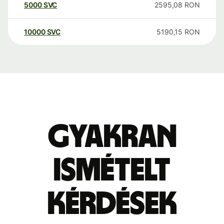
5000
SVC
2595,08
RON
10000
SVC
5190,15
RON
Gyakran
ismételt
kérdések