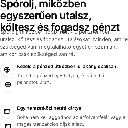
Spórolj, miközben
egyszerűen utalsz,
költesz és fogadsz pénzt
Spórolj, miközben több mint 40 pénznemben
utalsz, költesz és fogadsz utalásokat. Minden, amire
szükséged van, megtalálható egyetlen számlán,
amikor csak szükséged van rá.
Kezeld a pénzed útközben is, akár globálisan.
Tartsd a pénzed egy helyen, és váltsd át
pillanatok alatt.
Egy nemzetközi betéti kártya
Soha nem kell aggódnod az árfolyamfelár vagy a
magas tranzakciós díjak miatt.