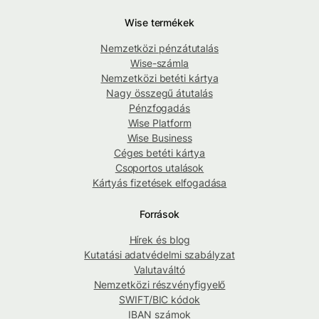
Wise termékek
Nemzetközi pénzátutalás
Wise-számla
Nemzetközi betéti kártya
Nagy összegű átutalás
Pénzfogadás
Wise Platform
Wise Business
Céges betéti kártya
Csoportos utalások
Kártyás fizetések elfogadása
Források
Hírek és blog
Kutatási adatvédelmi szabályzat
Valutaváltó
Nemzetközi részvényfigyelő
SWIFT/BIC kódok
IBAN számok