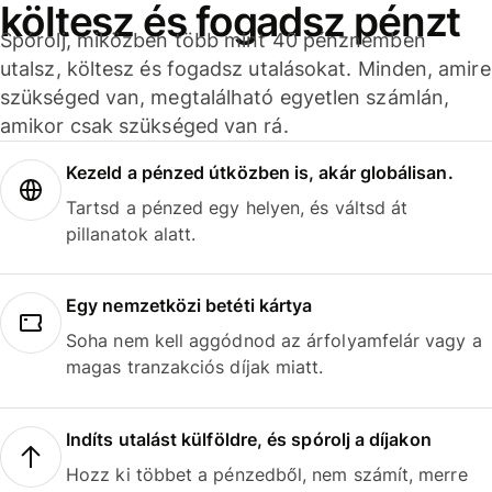
költesz és fogadsz pénzt
Spórolj, miközben több mint 40 pénznemben
utalsz, költesz és fogadsz utalásokat. Minden, amire
szükséged van, megtalálható egyetlen számlán,
amikor csak szükséged van rá.
Kezeld a pénzed útközben is, akár globálisan.
Tartsd a pénzed egy helyen, és váltsd át
pillanatok alatt.
Egy nemzetközi betéti kártya
Soha nem kell aggódnod az árfolyamfelár vagy a
magas tranzakciós díjak miatt.
Indíts utalást külföldre, és spórolj a díjakon
Hozz ki többet a pénzedből, nem számít, merre