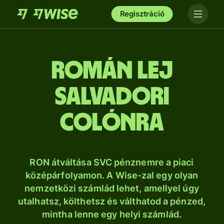
Regisztráció
román lej
salvadori
colónra
RON átváltása SVC pénznemre a piaci
középárfolyamon. A Wise-zal egy olyan
nemzetközi számlád lehet, amellyel úgy
utalhatsz, költhetsz és válthatod a pénzed,
mintha lenne egy helyi számlád.