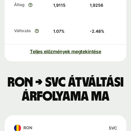
Átlag
1,9115
1,9256
Változás
1.07
%
-2.48
%
Teljes előzmények megtekintése
RON → SVC átváltási
árfolyama ma
RON
SVC