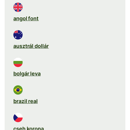
angol font
ausztrál dollár
bolgár leva
brazil real
cseh korona