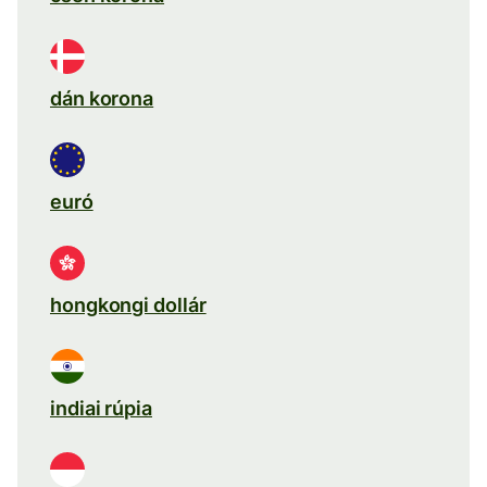
dán korona
euró
hongkongi dollár
indiai rúpia