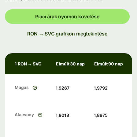
Piaci árak nyomon követése
RON → SVC grafikon megtekintése
1 RON → SVC
Elmúlt 30 nap
Elmúlt 90 nap
Magas
1,9267
1,9792
Alacsony
1,9018
1,8975