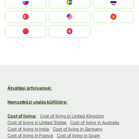
Slovensko
Ruoŧŧa
ไทย
Türkiye
United States
Vietnam
中国
中國香港特別行政區
Átváltási árfolyamok:
Nemzetközi utalás külföldre:
Cost of living:
Cost of living in United Kingdom
Cost of living in United States
Cost of living in Australia
Cost of living in India
Cost of living in Germany
Cost of living in France
Cost of living in Spain