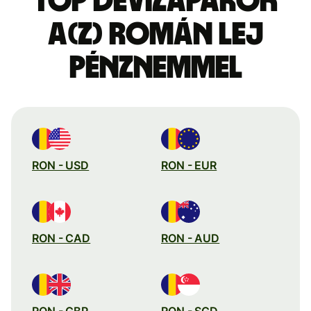
Top devizapárok
a(z) román lej
pénznemmel
RON - USD
RON - EUR
RON - CAD
RON - AUD
RON - GBP
RON - SGD