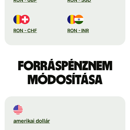
RON - CHF
RON - INR
Forráspénznem
módosítása
amerikai dollár