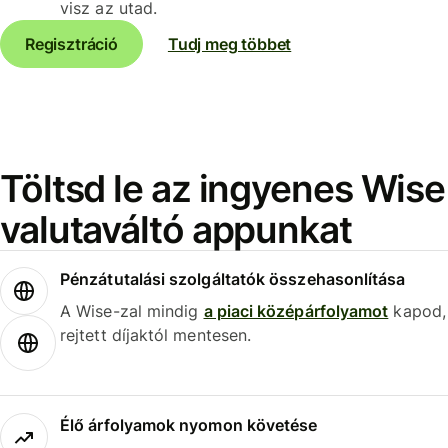
visz az utad.
Regisztráció
Tudj meg többet
Töltsd le az ingyenes Wise
valutaváltó appunkat
Pénzátutalási szolgáltatók összehasonlítása
A Wise-zal mindig
a piaci középárfolyamot
kapod,
rejtett díjaktól mentesen.
Élő árfolyamok nyomon követése