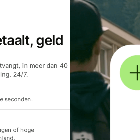
aalt, geld
ntvangt, in meer dan 40
ing, 24/7.
ele seconden.
agen of hoge
nland.