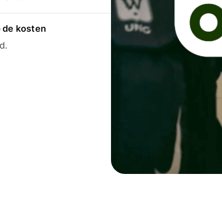
p de kosten
d.