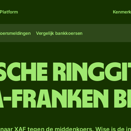
Platform
Kenmer
oersmeldingen
Vergelijk bankkoersen
sche ringg
A-franken B
naar XAF tegen de middenkoers. Wise is de in