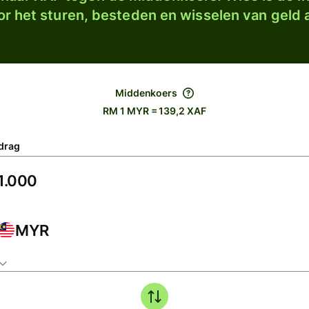
r het sturen, besteden en wisselen van geld a
Middenkoers
RM 1 MYR = 139,2 XAF
drag
MYR