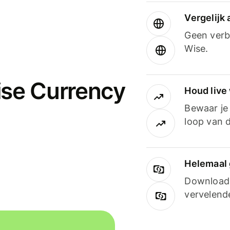
Vergelijk
Geen verbo
Wise.
ise Currency
Houd live
Bewaar je 
loop van d
Helemaal 
Downloade
vervelend