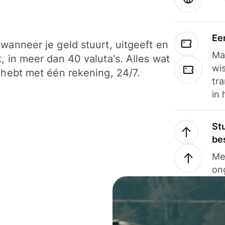
Ee
wanneer je geld stuurt, uitgeeft en
Ma
, in meer dan 40 valuta's. Alles wat
wi
 hebt met één rekening, 24/7.
tra
in 
Stu
be
Me
on