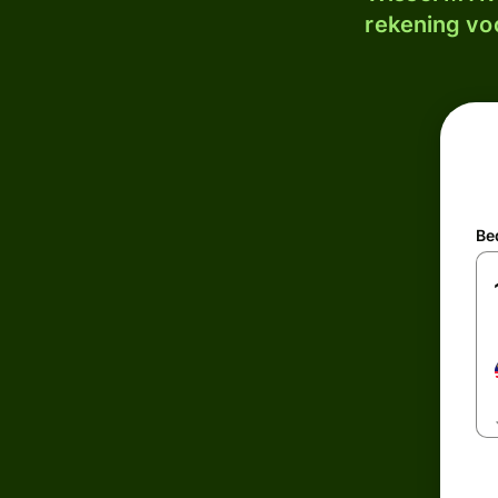
rekening voo
Be