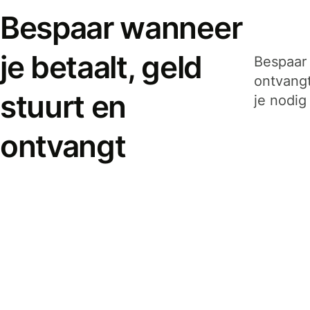
Bespaar wanneer
je betaalt, geld
Bespaar 
ontvangt
stuurt en
je nodig
ontvangt