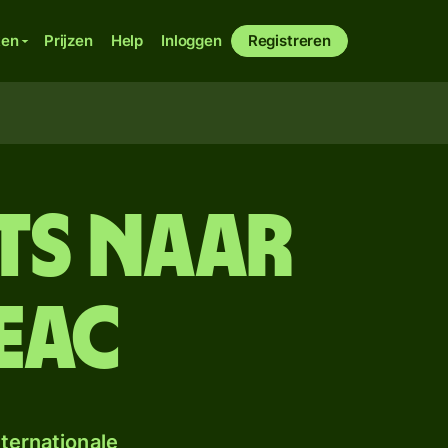
ken
Prijzen
Help
Inloggen
Registreren
its naar
EAC
ternationale