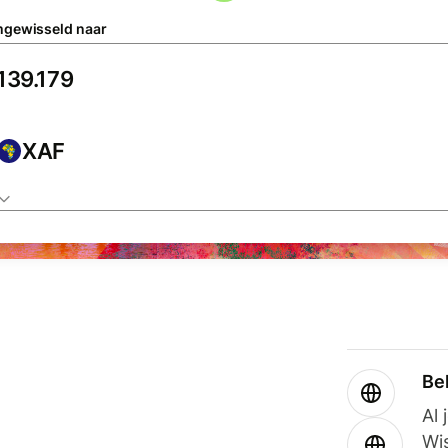
gewisseld naar
XAF
Be
Al 
Wi