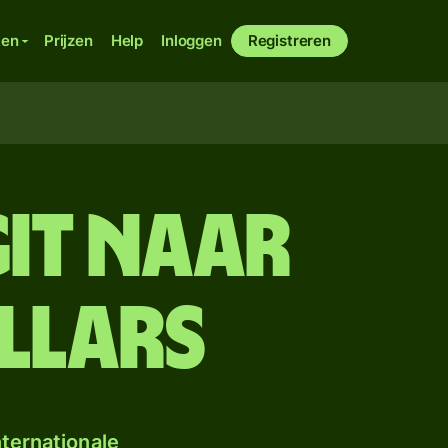
ken
Prijzen
Help
Inloggen
Registreren
git naar
llars
ternationale