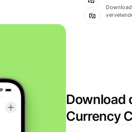
Downloade
vervelend
Download d
Currency C