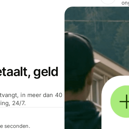
on
aalt, geld
ntvangt, in meer dan 40
ing, 24/7.
ele seconden.