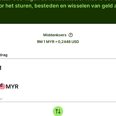
r het sturen, besteden en wisselen van geld a
Middenkoers
RM 1 MYR = 0,2446 USD
drag
MYR