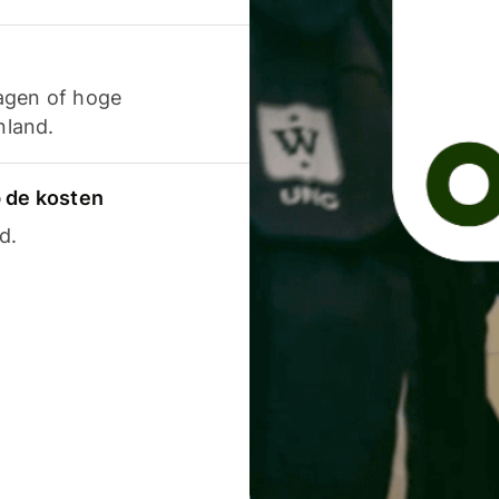
agen of hoge
nland.
p de kosten
d.