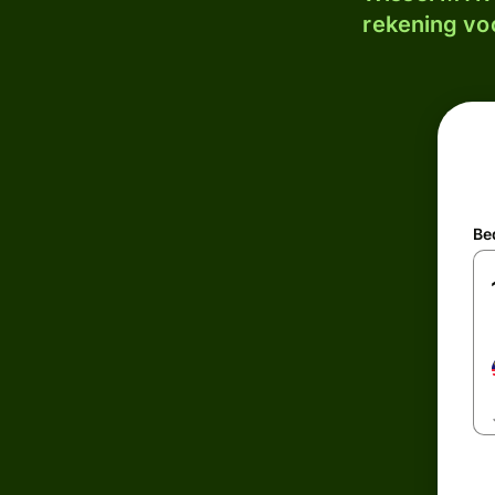
rekening voo
Be