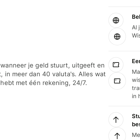
Be
Al 
Wi
Ee
wanneer je geld stuurt, uitgeeft en
Ma
, in meer dan 40 valuta's. Alles wat
wi
 hebt met één rekening, 24/7.
tra
in 
Stu
be
Me