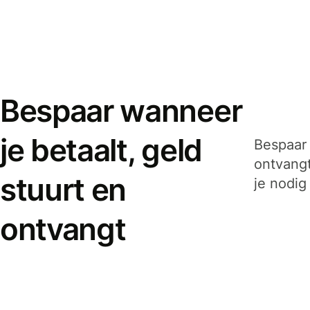
Bespaar wanneer
je betaalt, geld
Bespaar 
ontvangt
stuurt en
je nodig
ontvangt