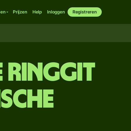
ken
Prijzen
Help
Inloggen
Registreren
e ringgit
ische