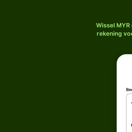
Wissel MYR 
rekening voo
Be