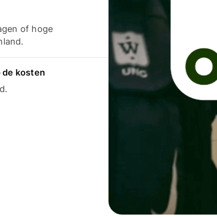
agen of hoge
nland.
p de kosten
d.