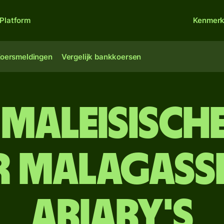
Platform
Kenmer
oersmeldingen
Vergelijk bankkoersen
Maleisisch
 Malagass
ariary's