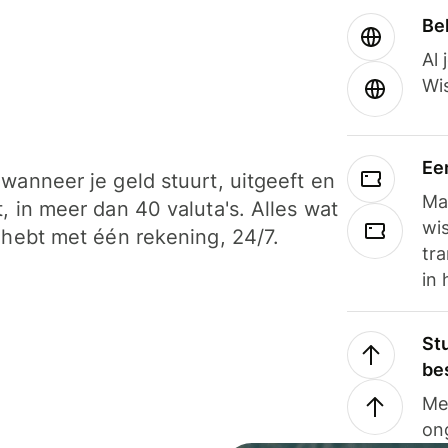
Be
Al 
Wi
Ee
wanneer je geld stuurt, uitgeeft en
Ma
, in meer dan 40 valuta's. Alles wat
wi
 hebt met één rekening, 24/7.
tra
in 
Stu
be
Me
on