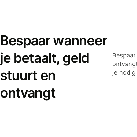
Bespaar wanneer
je betaalt, geld
Bespaar 
ontvangt
stuurt en
je nodig
ontvangt