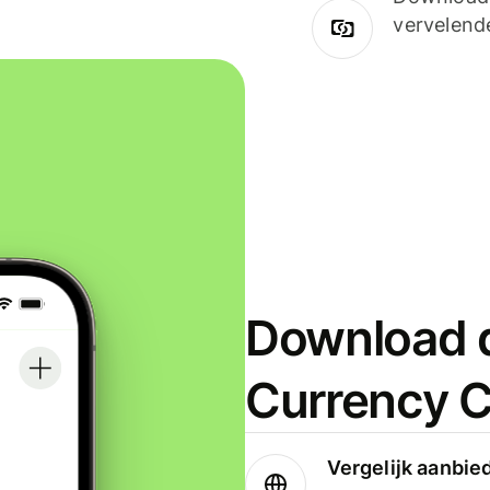
vervelend
Download d
Currency C
Vergelijk aanbie