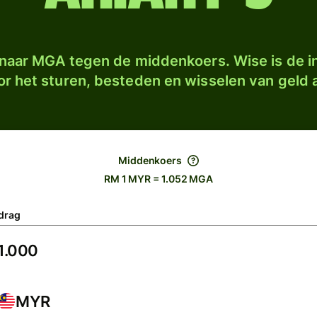
naar MGA tegen de middenkoers. Wise is de in
r het sturen, besteden en wisselen van geld a
Middenkoers
RM 1 MYR = 1.052 MGA
drag
MYR