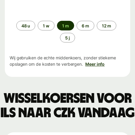
Periode
48 u
1 w
1 m
6 m
12 m
5 j
Wij gebruiken de echte middenkoers, zonder stiekeme
opslagen om de kosten te verbergen.
Meer info
Wisselkoersen voor
ILS naar CZK vandaag