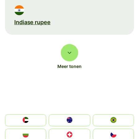
Indiase rupee
Meer tonen
الإمارات العربية المتحدة
Australia
Brazil
България
Switzerland
Czechia