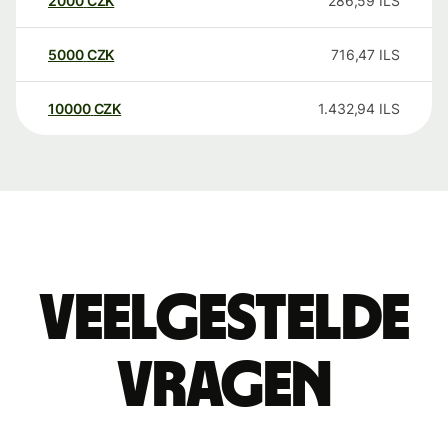
2000
CZK
286,59
ILS
5000
CZK
716,47
ILS
10000
CZK
1.432,94
ILS
Veelgestelde
vragen