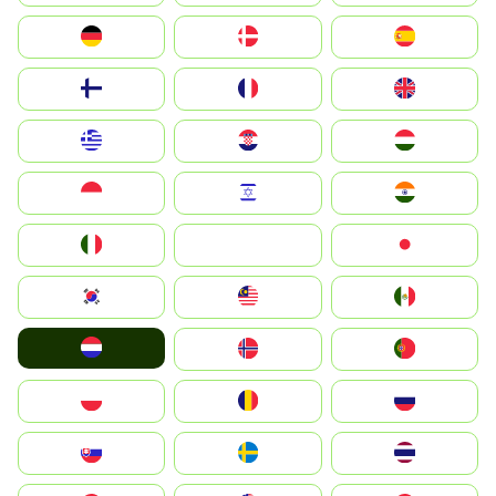
Deutschland
Denmark
España
Suomi
France
United Kingdom
Greece
Hrvatska
Magyarország
Indonesia
Israel
India
Italia
JA
Japan
South Korea
Malay
Mexico
Nederland
Norge
Portugal
Polska
România
Россия
Slovensko
Ruoŧŧa
ไทย