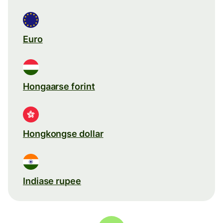
Euro
Hongaarse forint
Hongkongse dollar
Indiase rupee