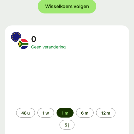
Wisselkoers volgen
0
Geen verandering
Periode
48 u
1 w
1 m
6 m
12 m
5 j