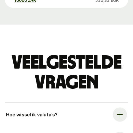
10000
ZAR
530,33
EUR
Veelgestelde
vragen
Hoe wissel ik valuta's?