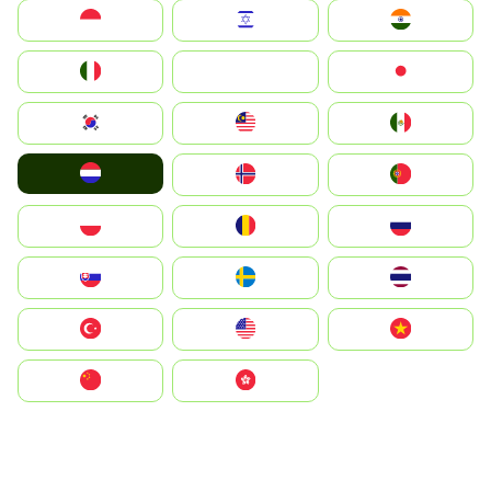
Indonesia
Israel
India
Italia
JA
Japan
South Korea
Malay
Mexico
Nederland
Norge
Portugal
Polska
România
Россия
Slovensko
Ruoŧŧa
ไทย
Türkiye
United States
Vietnam
中国
中國香港特別行政區