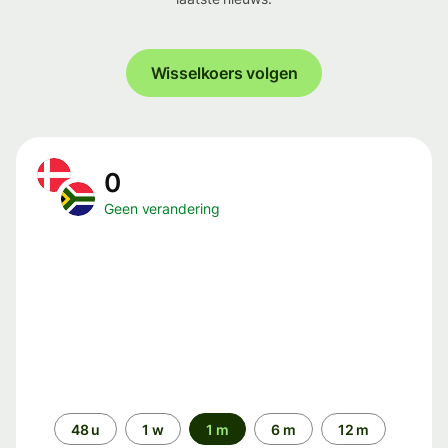
Wisselkoers volgen
0
Geen verandering
Periode
48 u
1 w
1 m
6 m
12 m