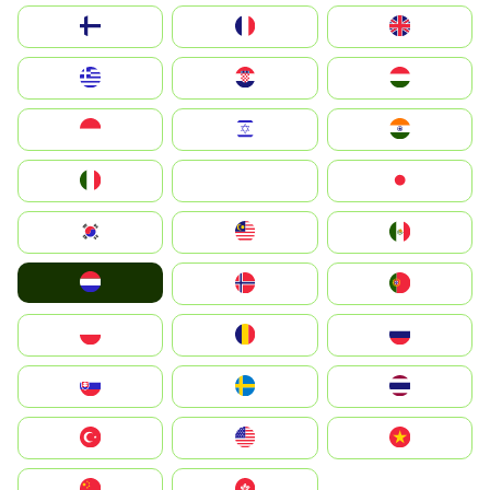
Suomi
France
United Kingdom
Greece
Hrvatska
Magyarország
Indonesia
Israel
India
Italia
JA
Japan
South Korea
Malay
Mexico
Nederland
Norge
Portugal
Polska
România
Россия
Slovensko
Ruoŧŧa
ไทย
Türkiye
United States
Vietnam
中国
中國香港特別行政區