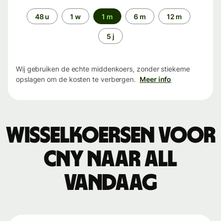
Periode
48 u
1 w
1 m
6 m
12 m
5 j
Wij gebruiken de echte middenkoers, zonder stiekeme
opslagen om de kosten te verbergen.
Meer info
Wisselkoersen voor
CNY naar ALL
vandaag