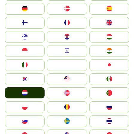
Deutschland
Denmark
España
Suomi
France
United Kingdom
Greece
Hrvatska
Magyarország
Indonesia
Israel
India
Italia
JA
Japan
South Korea
Malay
Mexico
Nederland
Norge
Portugal
Polska
România
Россия
Slovensko
Ruoŧŧa
ไทย