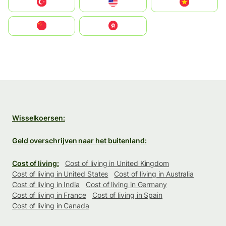
Türkiye
United States
Vietnam
中国
中國香港特別行政區
Wisselkoersen:
Geld overschrijven naar het buitenland:
Cost of living:
Cost of living in United Kingdom
Cost of living in United States
Cost of living in Australia
Cost of living in India
Cost of living in Germany
Cost of living in France
Cost of living in Spain
Cost of living in Canada