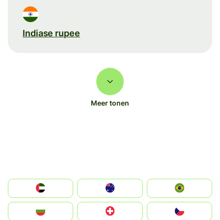
Indiase rupee
Meer tonen
الإمارات العربية المتحدة
Australia
Brazil
България
Switzerland
Czechia