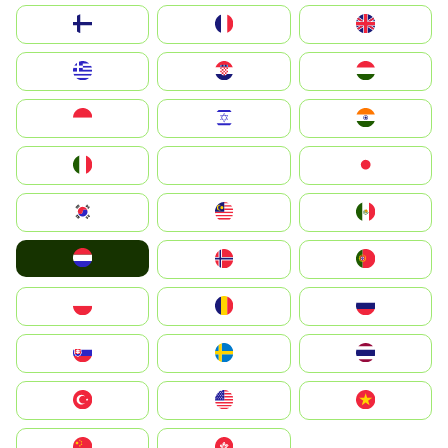
Suomi
France
United Kingdom
Greece
Hrvatska
Magyarország
Indonesia
Israel
India
Italia
JA
Japan
South Korea
Malay
Mexico
Nederland
Norge
Portugal
Polska
România
Россия
Slovensko
Ruoŧŧa
ไทย
Türkiye
United States
Vietnam
中国
中國香港特別行政區