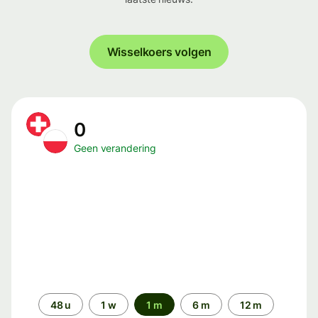
Wisselkoers volgen
0
Geen verandering
Periode
48 u
1 w
1 m
6 m
12 m