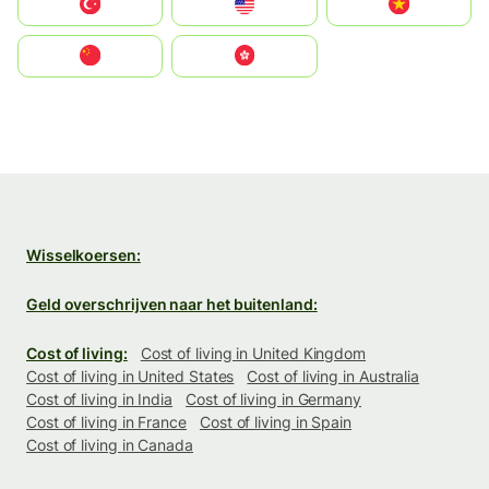
Türkiye
United States
Vietnam
中国
中國香港特別行政區
Wisselkoersen:
Geld overschrijven naar het buitenland:
Cost of living:
Cost of living in United Kingdom
Cost of living in United States
Cost of living in Australia
Cost of living in India
Cost of living in Germany
Cost of living in France
Cost of living in Spain
Cost of living in Canada