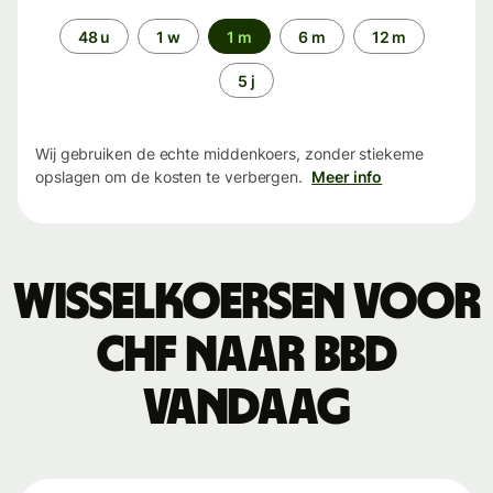
Periode
48 u
1 w
1 m
6 m
12 m
5 j
Wij gebruiken de echte middenkoers, zonder stiekeme
opslagen om de kosten te verbergen.
Meer info
Wisselkoersen voor
CHF naar BBD
vandaag