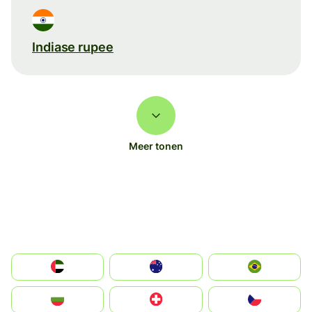
Indiase rupee
Meer tonen
الإمارات العربية المتحدة
Australia
Brazil
България
Switzerland
Czechia