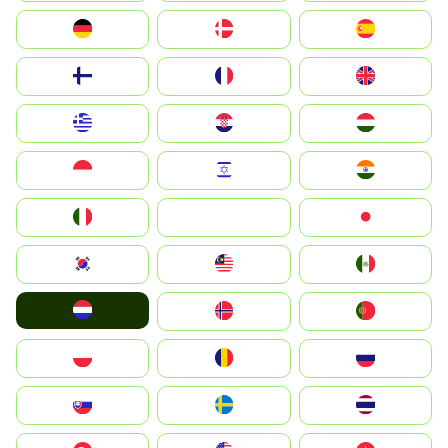
Deutschland
Denmark
España
Suomi
France
United Kingdom
Greece
Hrvatska
Magyarország
Indonesia
Israel
India
Italia
JA
Japan
South Korea
Malay
Mexico
Nederland
Norge
Portugal
Polska
România
Россия
Slovensko
Ruoŧŧa
ไทย