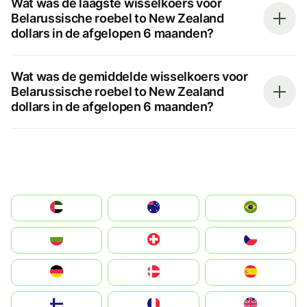
Wat was de laagste wisselkoers voor
Belarussische roebel to New Zealand
dollars in de afgelopen 6 maanden?
Wat was de gemiddelde wisselkoers voor
Belarussische roebel to New Zealand
dollars in de afgelopen 6 maanden?
الإمارات العربية المتحدة
Australia
Brazil
България
Switzerland
Czechia
Deutschland
Denmark
España
Suomi
France
United Kingdom