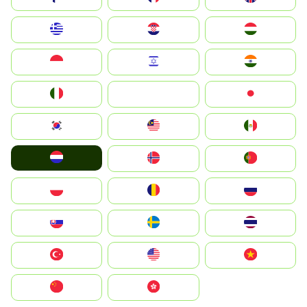
Greece
Hrvatska
Magyarország
Indonesia
Israel
India
Italia
JA
Japan
South Korea
Malay
Mexico
Nederland
Norge
Portugal
Polska
România
Россия
Slovensko
Ruoŧŧa
ไทย
Türkiye
United States
Vietnam
中国
中國香港特別行政區