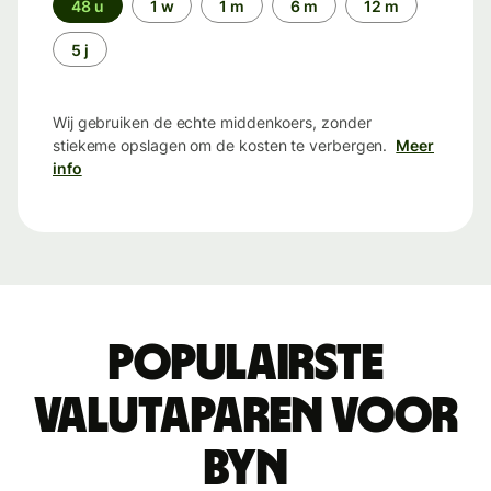
48 u
1 w
1 m
6 m
12 m
5 j
Wij gebruiken de echte middenkoers, zonder
stiekeme opslagen om de kosten te verbergen.
Meer
info
Populairste
valutaparen voor
BYN