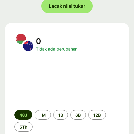
Lacak nilai tukar
0
Tidak ada perubahan
Periode
48J
1M
1B
6B
12B
waktu
5Th