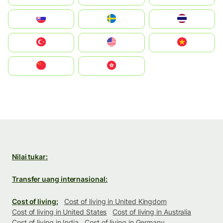
Slovensko
Ruoŧŧa
ไทย
Türkiye
United States
Vietnam
中国
中國香港特別行政區
Nilai tukar:
Transfer uang internasional:
Cost of living:
Cost of living in United Kingdom
Cost of living in United States
Cost of living in Australia
Cost of living in India
Cost of living in Germany