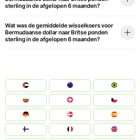
sterling in de afgelopen 6 maanden?
Wat was de gemiddelde wisselkoers voor
Bermudaanse dollar naar Britse ponden
sterling in de afgelopen 6 maanden?
الإمارات العربية المتحدة
Australia
Brazil
България
Switzerland
Czechia
Deutschland
Denmark
España
Suomi
France
United Kingdom