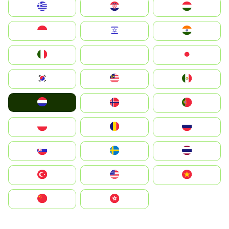
Greece
Hrvatska
Magyarország
Indonesia
Israel
India
Italia
JA
Japan
South Korea
Malay
Mexico
Nederland
Norge
Portugal
Polska
România
Россия
Slovensko
Ruoŧŧa
ไทย
Türkiye
United States
Vietnam
中国
中國香港特別行政區