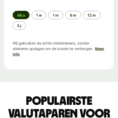
Periode
48 u
1 w
1 m
6 m
12 m
5 j
Wij gebruiken de echte middenkoers, zonder
stiekeme opslagen om de kosten te verbergen.
Meer
info
Populairste
valutaparen voor