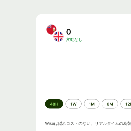
0
変動なし
期
48H
1W
1M
6M
1
間
Wiseは隠れコストのない、リアルタイムの為