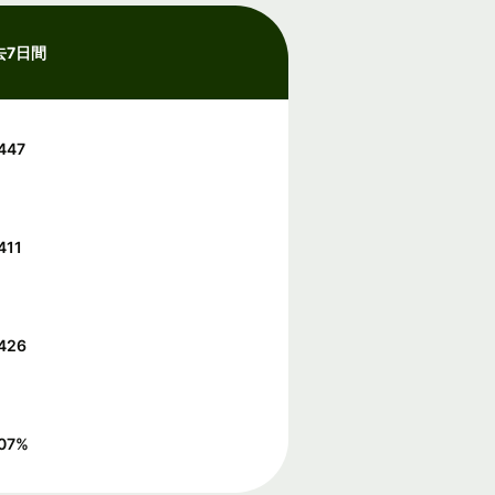
去7日間
447
411
7426
07
%