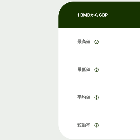
1 BMDからGBP
最高値
最低値
平均値
変動率