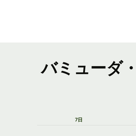
バミューダ
7日