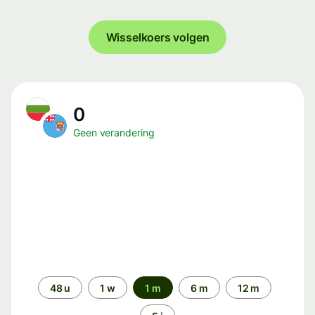
Wisselkoers volgen
0
Geen verandering
Periode
48 u
1 w
1 m
6 m
12 m