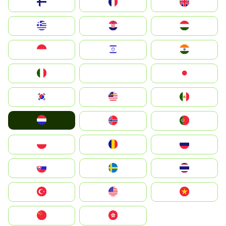
Suomi
France
United Kingdom
Greece
Hrvatska
Magyarország
Indonesia
Israel
India
Italia
JA
Japan
South Korea
Malay
Mexico
Nederland
Norge
Portugal
Polska
România
Россия
Slovensko
Ruoŧŧa
ไทย
Türkiye
United States
Vietnam
中国
中國香港特別行政區