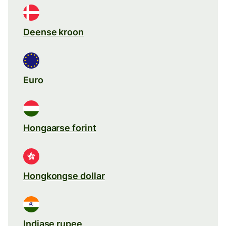
Deense kroon
Euro
Hongaarse forint
Hongkongse dollar
Indiase rupee