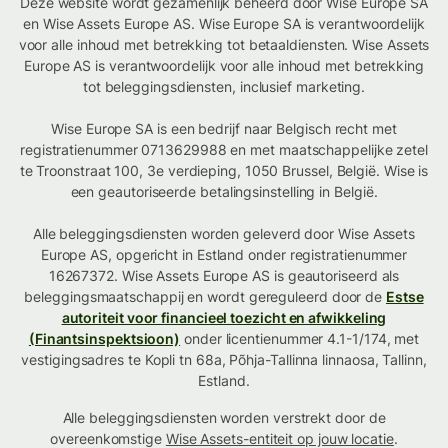
Deze website wordt gezamenlijk beheerd door Wise Europe SA
en Wise Assets Europe AS. Wise Europe SA is verantwoordelijk
voor alle inhoud met betrekking tot betaaldiensten. Wise Assets
Europe AS is verantwoordelijk voor alle inhoud met betrekking
tot beleggingsdiensten, inclusief marketing.
Wise Europe SA is een bedrijf naar Belgisch recht met
registratienummer 0713629988 en met maatschappelijke zetel
te Troonstraat 100, 3e verdieping, 1050 Brussel, België. Wise is
een geautoriseerde betalingsinstelling in België.
Alle beleggingsdiensten worden geleverd door Wise Assets
Europe AS, opgericht in Estland onder registratienummer
16267372. Wise Assets Europe AS is geautoriseerd als
beleggingsmaatschappij en wordt gereguleerd door de
Estse
autoriteit voor financieel toezicht en afwikkeling
(Finantsinspektsioon)
onder licentienummer 4.1-1/174, met
vestigingsadres te Kopli tn 68a, Põhja-Tallinna linnaosa, Tallinn,
Estland.
Alle beleggingsdiensten worden verstrekt door de
overeenkomstige
Wise Assets-entiteit op jouw locatie
.